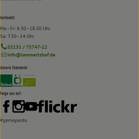
Hofmarkt
Mo–Fr: 8.30–18.30 Uhr
Sa: 7.30–14 Uhr
02131 / 75747-12
info@lammertzhof.de
Unsere Standards
Externer Link zu https://www.bioland.de/verbraucher
Externer Link zu https://www.oekokiste.de/
Folge uns auf:
Externer Link zu https://www.facebook.com/lammertzhof/
Externer Link zu https://www.instagram.com/lammert
Externer Link zu https://www.youtube.com/
Externer Link zu https://www
#gerneperdu