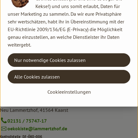
(*Passend zu unserem Konzept = Nachhaltigkeitsthemen,
Kekse!) und uns somit erlaubt, Daten für
Lebensmittel, Getränke und Kosmetik bio-zertifiziert, Non-
unser Marketing zu sammeln. Da wir eure Privatsphäre
Food nachhaltig/handwerklich)
sehr wertschätzen, habt ihr in Übereinstimmung mit der
EU-Richtlinie 2009/136/EG (E-Privacy) die Möglichkeit
genau einzustellen, an welche Dienstleister ihr Daten
weitergebt.
Kontakt allgemein
Familie Hannen GbR
Nur notwendige Cookies zulassen
Neu Lammertzhof, 41564 Kaarst
02131 / 75747-0
Alle Cookies zulassen
info@lammertzhof.de
Cookieeinstellungen
Kontakt Ökokiste
Familie Hannen Gemüse Abo
Neu Lammertzhof, 41564 Kaarst
02131 / 75747-17
oekokiste@lammertzhof.de
Kontrollstelle: DE-ÖKO-006