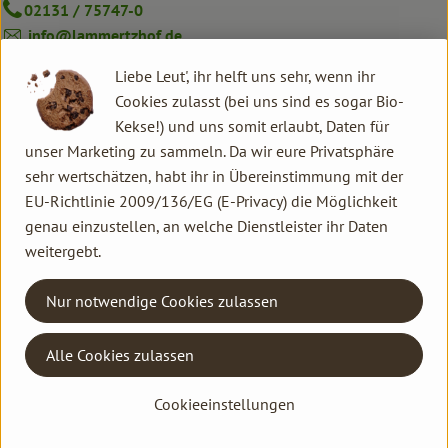
Kochen & Backen
02131 / 75747-0
info@lammertzhof.de
Süß & Pikant
Kontakt Ökokiste
Liebe Leut', ihr helft uns sehr, wenn ihr
Getränke
Familie Hannen Gemüse Abo
Cookies zulasst (bei uns sind es sogar Bio-
Neu Lammertzhof, 41564 Kaarst
Kekse!) und uns somit erlaubt, Daten für
Haushalt
unser Marketing zu sammeln. Da wir eure Privatsphäre
02131 / 75747-17
sehr wertschätzen, habt ihr in Übereinstimmung mit der
oekokiste@lammertzhof.de
EU-Richtlinie 2009/136/EG (E-Privacy) die Möglichkeit
Kontrollstelle: DE-ÖKO-006
Einkaufen
genau einzustellen, an welche Dienstleister ihr Daten
weitergebt.
Über uns
Hofmarkt
Aktuelles
Nur notwendige Cookies zulassen
Mo–Fr: 8.30–18.30 Uhr
Sa: 7.30–14 Uhr
Erleben
Alle Cookies zulassen
02131 / 75747-12
info@lammertzhof.de
Cookieeinstellungen
Unsere Standards