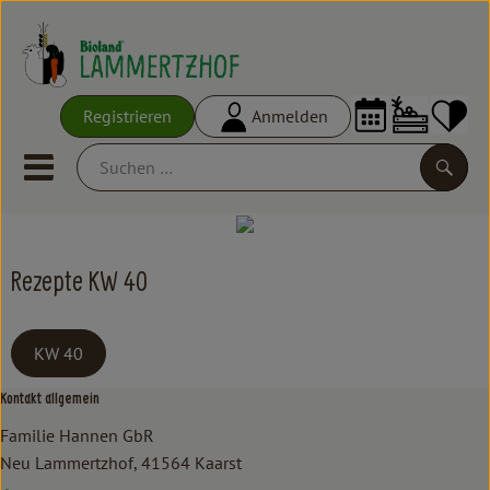
Warenko
Registrieren
Anmelden
Link
Mobiles Menu öffnen oder schl
Suche
Ökokisten
Rezepte KW 40
Frisches
KW 40
Empfehlungen
Vorratskammer
Kontakt allgemein
Familie Hannen GbR
Großgebinde
Neu Lammertzhof, 41564 Kaarst