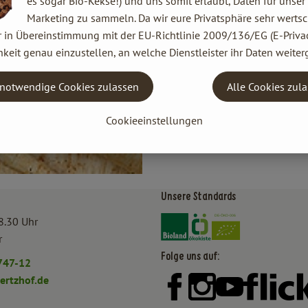
es sogar Bio-Kekse!) und uns somit erlaubt, Daten für unser
Marketing zu sammeln. Da wir eure Privatsphäre sehr wertsc
r in Übereinstimmung mit der EU-Richtlinie 2009/136/EG (E-Privac
keit genau einzustellen, an welche Dienstleister ihr Daten weiter
notwendige Cookies zulassen
Alle Cookies zul
Cookieeinstellungen
Unsere Standards
Externer Link zu https:/
Externer Link zu htt
8.30 Uhr
r
Folge uns auf:
747-12
rtzhof.de
Externer Link zu https:
Externer Link zu h
Externer Lin