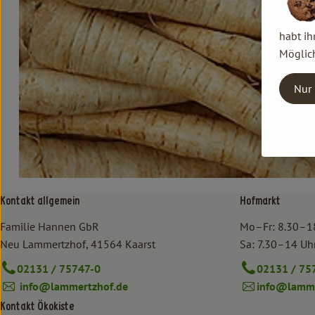
habt ih
Möglich
Nur 
Kontakt allgemein
Hofmarkt
Familie Hannen GbR
Mo–Fr: 8.30–1
Neu Lammertzhof, 41564 Kaarst
Sa: 7.30–14 Uh
02131 / 75747-0
02131 / 75
info@lammertzhof.de
info@lamme
Kontakt Ökokiste