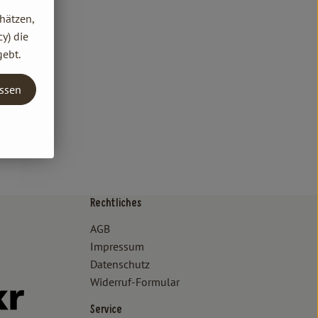
hätzen,
y) die
gebt.
assen
Rechtliches
/www.bioland.de/verbraucher
ps://www.oekokiste.de/
AGB
Impressum
Datenschutz
Widerruf-Formular
//www.facebook.com/lammertzhof/
ttps://www.instagram.com/lammertzhof/
k zu https://www.youtube.com/channel/UCWPUzJurFKb0KRK7upa
Externer Link zu https://www.flickr.com/photos/lammertzhof
Service