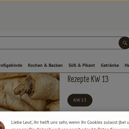
S
roßgebinde
Kochen & Backen
Süß & Pikant
Getränke
H
Rezepte KW 13
KW 13
Liebe Leut', ihr helft uns sehr, wenn ihr Cookies zulasst (bei 