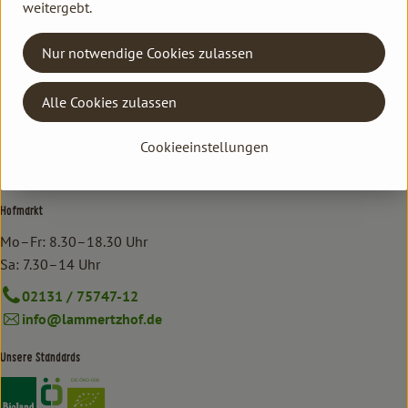
weitergebt.
Kontakt Ökokiste
Nur notwendige Cookies zulassen
Familie Hannen Gemüse Abo
Neu Lammertzhof, 41564 Kaarst
Alle Cookies zulassen
02131 / 75747-17
oekokiste@lammertzhof.de
Cookieeinstellungen
Kontrollstelle: DE-ÖKO-006
Hofmarkt
Mo–Fr: 8.30–18.30 Uhr
Sa: 7.30–14 Uhr
02131 / 75747-12
info@lammertzhof.de
Unsere Standards
Externer Link zu https://www.bioland.de/verbraucher
Externer Link zu https://www.oekokiste.de/