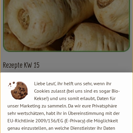
Kochen & Backen
Süß & Pikant
Getränke
Haushalt
Einkaufen
Rezepte KW 15
Über uns
Liebe Leut', ihr helft uns sehr, wenn ihr
KW 15
Aktuelles
Cookies zulasst (bei uns sind es sogar Bio-
Kontakt allgemein
Kekse!) und uns somit erlaubt, Daten für
Erleben
unser Marketing zu sammeln. Da wir eure Privatsphäre
Familie Hannen GbR
sehr wertschätzen, habt ihr in Übereinstimmung mit der
Neu Lammertzhof, 41564 Kaarst
EU-Richtlinie 2009/136/EG (E-Privacy) die Möglichkeit
02131 / 75747-0
genau einzustellen, an welche Dienstleister ihr Daten
info@lammertzhof.de