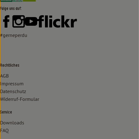
Folge uns auf:
Externer Link zu https://www.facebook.com/lammertzhof/
Externer Link zu https://www.instagram.com/lammert
Externer Link zu https://www.youtube.com/
Externer Link zu https://www
#gerneperdu
Rechtliches
AGB
Impressum
Datenschutz
Widerruf-Formular
Service
Downloads
FAQ