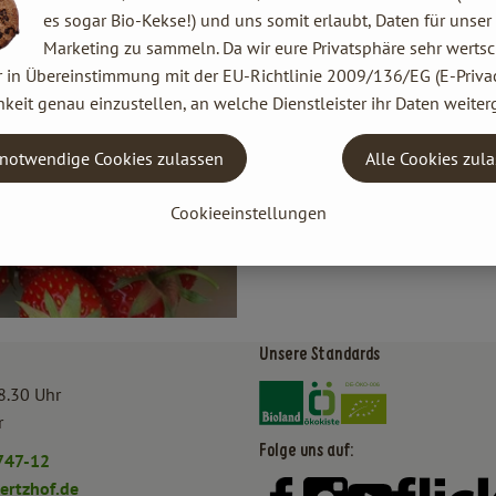
es sogar Bio-Kekse!) und uns somit erlaubt, Daten für unser
Marketing zu sammeln. Da wir eure Privatsphäre sehr wertsc
r in Übereinstimmung mit der EU-Richtlinie 2009/136/EG (E-Privac
keit genau einzustellen, an welche Dienstleister ihr Daten weiter
notwendige Cookies zulassen
Alle Cookies zul
Cookieeinstellungen
Unsere Standards
Externer Link zu https:/
Externer Link zu htt
8.30 Uhr
r
Folge uns auf:
747-12
rtzhof.de
Externer Link zu https:
Externer Link zu h
Externer Lin