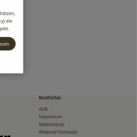
hätzen,
y) die
gebt.
assen
Rechtliches
/www.bioland.de/verbraucher
ps://www.oekokiste.de/
AGB
Impressum
Datenschutz
Widerruf-Formular
//www.facebook.com/lammertzhof/
ttps://www.instagram.com/lammertzhof/
k zu https://www.youtube.com/channel/UCWPUzJurFKb0KRK7upa
Externer Link zu https://www.flickr.com/photos/lammertzhof