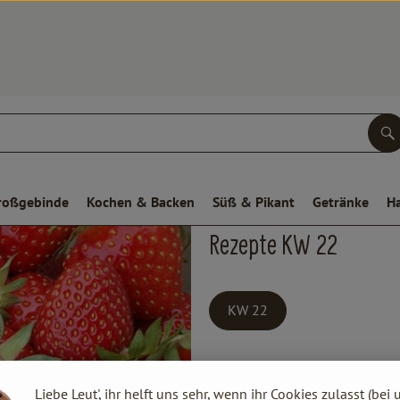
S
roßgebinde
Kochen & Backen
Süß & Pikant
Getränke
H
Rezepte KW 22
KW 22
Liebe Leut', ihr helft uns sehr, wenn ihr Cookies zulasst (bei 