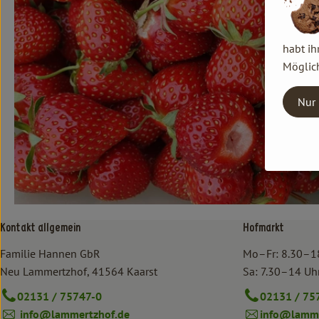
habt ih
Möglich
Nur 
Kontakt allgemein
Hofmarkt
Familie Hannen GbR
Mo–Fr: 8.30–1
Neu Lammertzhof, 41564 Kaarst
Sa: 7.30–14 Uh
02131 / 75747-0
02131 / 75
info@lammertzhof.de
info@lamme