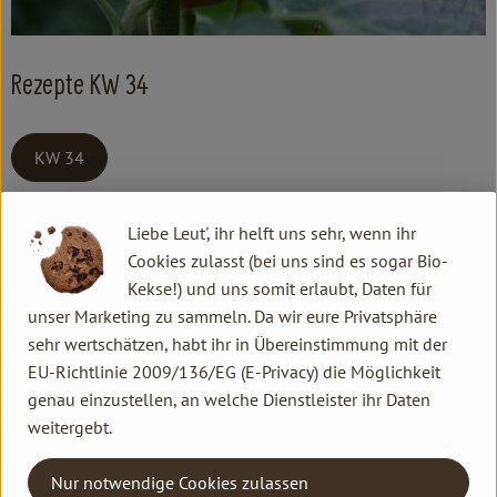
Kochen & Backen
Süß & Pikant
Rezepte KW 34
Getränke
Haushalt
KW 34
Kontakt allgemein
Liebe Leut', ihr helft uns sehr, wenn ihr
Einkaufen
Familie Hannen GbR
Cookies zulasst (bei uns sind es sogar Bio-
Neu Lammertzhof, 41564 Kaarst
Über uns
Kekse!) und uns somit erlaubt, Daten für
02131 / 75747-0
unser Marketing zu sammeln. Da wir eure Privatsphäre
Aktuelles
info@lammertzhof.de
sehr wertschätzen, habt ihr in Übereinstimmung mit der
Kontakt Ökokiste
EU-Richtlinie 2009/136/EG (E-Privacy) die Möglichkeit
Erleben
genau einzustellen, an welche Dienstleister ihr Daten
Familie Hannen Gemüse Abo
weitergebt.
Neu Lammertzhof, 41564 Kaarst
02131 / 75747-17
Nur notwendige Cookies zulassen