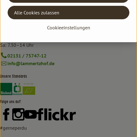
oekokiste@lammertzhof.de
Kontrollstelle: DE-ÖKO-006
Alle Cookies zulassen
Cookieeinstellungen
Hofmarkt
Mo–Fr: 8.30–18.30 Uhr
Sa: 7.30–14 Uhr
02131 / 75747-12
info@lammertzhof.de
Unsere Standards
Externer Link zu https://www.bioland.de/verbraucher
Externer Link zu https://www.oekokiste.de/
Folge uns auf:
Externer Link zu https://www.facebook.com/lammertzhof/
Externer Link zu https://www.instagram.com/lammert
Externer Link zu https://www.youtube.com/
Externer Link zu https://www
#gerneperdu