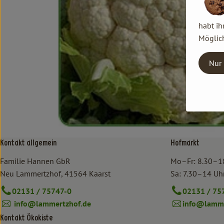
habt ih
Möglich
Nur 
Kontakt allgemein
Hofmarkt
Familie Hannen GbR
Mo–Fr: 8.30–1
Neu Lammertzhof, 41564 Kaarst
Sa: 7.30–14 Uh
02131 / 75747-0
02131 / 75
info@lammertzhof.de
info@lamme
Kontakt Ökokiste