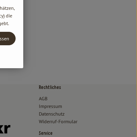
hätzen,
y) die
gebt.
assen
Rechtliches
/www.bioland.de/verbraucher
ps://www.oekokiste.de/
AGB
Impressum
Datenschutz
Widerruf-Formular
//www.facebook.com/lammertzhof/
ttps://www.instagram.com/lammertzhof/
k zu https://www.youtube.com/channel/UCWPUzJurFKb0KRK7upa
Externer Link zu https://www.flickr.com/photos/lammertzhof
Service