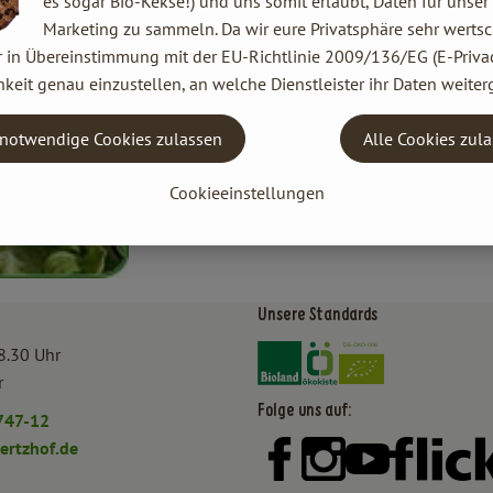
es sogar Bio-Kekse!) und uns somit erlaubt, Daten für unser
Marketing zu sammeln. Da wir eure Privatsphäre sehr wertsc
r in Übereinstimmung mit der EU-Richtlinie 2009/136/EG (E-Privac
keit genau einzustellen, an welche Dienstleister ihr Daten weiter
notwendige Cookies zulassen
Alle Cookies zul
Cookieeinstellungen
Unsere Standards
Externer Link zu https:/
Externer Link zu htt
8.30 Uhr
r
Folge uns auf:
747-12
rtzhof.de
Externer Link zu https:
Externer Link zu h
Externer Lin