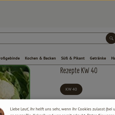
S
roßgebinde
Kochen & Backen
Süß & Pikant
Getränke
H
Rezepte KW 40
KW 40
Liebe Leut', ihr helft uns sehr, wenn ihr Cookies zulasst (bei 