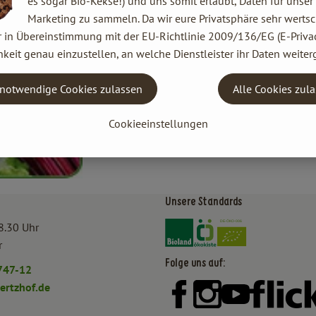
es sogar Bio-Kekse!) und uns somit erlaubt, Daten für unser
Marketing zu sammeln. Da wir eure Privatsphäre sehr wertsc
r in Übereinstimmung mit der EU-Richtlinie 2009/136/EG (E-Privac
keit genau einzustellen, an welche Dienstleister ihr Daten weiter
notwendige Cookies zulassen
Alle Cookies zul
Cookieeinstellungen
Unsere Standards
Externer Link zu https:/
Externer Link zu htt
8.30 Uhr
r
Folge uns auf:
747-12
rtzhof.de
Externer Link zu https:
Externer Link zu h
Externer Lin