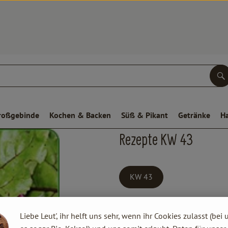
S
roßgebinde
Kochen & Backen
Süß & Pikant
Getränke
H
Rezepte KW 43
KW 43
Liebe Leut', ihr helft uns sehr, wenn ihr Cookies zulasst (bei 