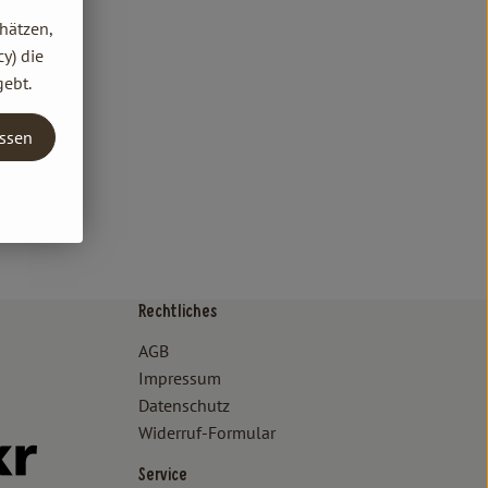
hätzen,
y) die
gebt.
assen
Rechtliches
/www.bioland.de/verbraucher
ps://www.oekokiste.de/
AGB
Impressum
Datenschutz
Widerruf-Formular
//www.facebook.com/lammertzhof/
ttps://www.instagram.com/lammertzhof/
k zu https://www.youtube.com/channel/UCWPUzJurFKb0KRK7upa
Externer Link zu https://www.flickr.com/photos/lammertzhof
Service