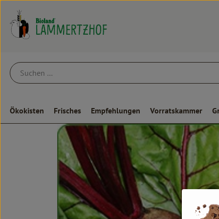
Ökokisten
Frisches
Empfehlungen
Vorratskammer
G