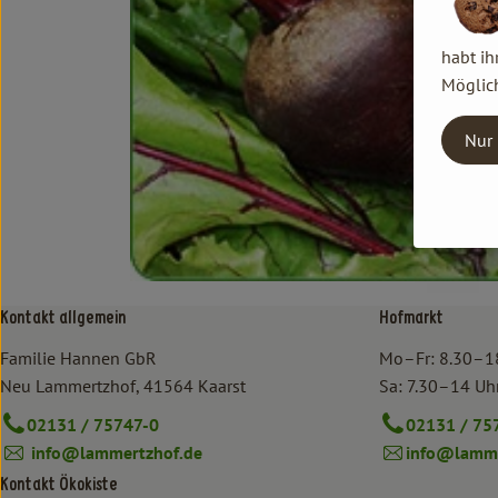
habt ih
Möglich
Nur 
Kontakt allgemein
Hofmarkt
Familie Hannen GbR
Mo–Fr: 8.30–1
Neu Lammertzhof, 41564 Kaarst
Sa: 7.30–14 Uh
02131 / 75747-0
02131 / 75
info@lammertzhof.de
info@lamme
Kontakt Ökokiste