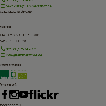
02131 / 75747-17
oekokiste@lammertzhof.de
Kontrollstelle: DE-ÖKO-006
Hofmarkt
Mo–Fr: 8.30–18.30 Uhr
Sa: 7.30–14 Uhr
02131 / 75747-12
info@lammertzhof.de
Unsere Standards
Externer Link zu https://www.bioland.de/verbraucher
Externer Link zu https://www.oekokiste.de/
Folge uns auf:
Externer Link zu https://www.facebook.com/lammertzhof/
Externer Link zu https://www.instagram.com/lammert
Externer Link zu https://www.youtube.com/
Externer Link zu https://www
#gerneperdu