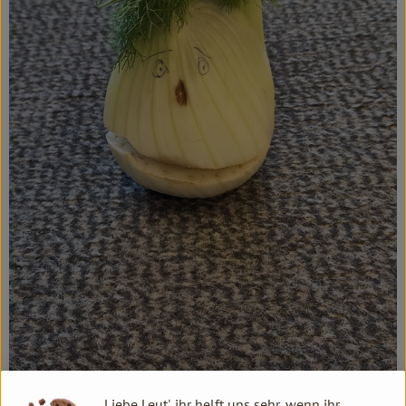
Kochen & Backen
Süß & Pikant
Getränke
Haushalt
Einkaufen
Über uns
Aktuelles
Erleben
Liebe Leut', ihr helft uns sehr, wenn ihr