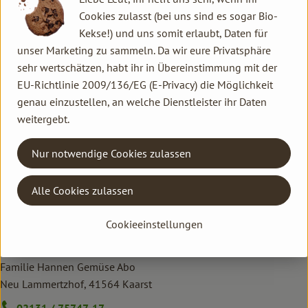
Cookies zulasst (bei uns sind es sogar Bio-
Kekse!) und uns somit erlaubt, Daten für
unser Marketing zu sammeln. Da wir eure Privatsphäre
sehr wertschätzen, habt ihr in Übereinstimmung mit der
Rezepte KW 47
EU-Richtlinie 2009/136/EG (E-Privacy) die Möglichkeit
genau einzustellen, an welche Dienstleister ihr Daten
KW 47
weitergebt.
Kontakt allgemein
Nur notwendige Cookies zulassen
Familie Hannen GbR
Neu Lammertzhof, 41564 Kaarst
Alle Cookies zulassen
02131 / 75747-0
Cookieeinstellungen
info@lammertzhof.de
Kontakt Ökokiste
Familie Hannen Gemüse Abo
Neu Lammertzhof, 41564 Kaarst