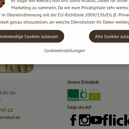
es sogar Bio-Kekse!) und uns somit erlaubt, Daten für unser
Marketing zu sammeln. Da wir eure Privatsphäre sehr wertsc
r in Übereinstimmung mit der EU-Richtlinie 2009/136/EG (E-Privac
keit genau einzustellen, an welche Dienstleister ihr Daten weiter
notwendige Cookies zulassen
Alle Cookies zul
Cookieeinstellungen
Unsere Standards
Externer Link zu https:/
Externer Link zu htt
8.30 Uhr
r
Folge uns auf:
747-12
rtzhof.de
Externer Link zu https:
Externer Link zu h
Externer Lin