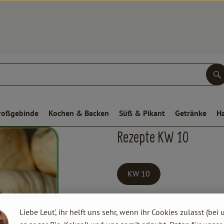
S
roßgebinde
Kochen & Backen
Süß & Pikant
Getränke
H
Rezepte KW 10
KW 10
Liebe Leut', ihr helft uns sehr, wenn ihr Cookies zulasst (bei 