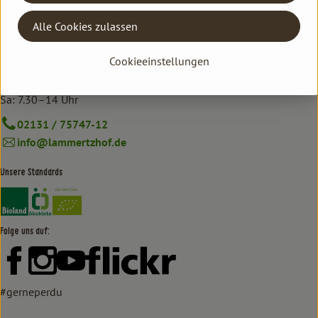
Kontrollstelle: DE-ÖKO-006
Alle Cookies zulassen
Hofmarkt
Cookieeinstellungen
Mo–Fr: 8.30–18.30 Uhr
Sa: 7.30–14 Uhr
02131 / 75747-12
info@lammertzhof.de
Unsere Standards
Externer Link zu https://www.bioland.de/verbraucher
Externer Link zu https://www.oekokiste.de/
Folge uns auf:
Externer Link zu https://www.facebook.com/lammertzhof/
Externer Link zu https://www.instagram.com/lammert
Externer Link zu https://www.youtube.com/
Externer Link zu https://www
#gerneperdu