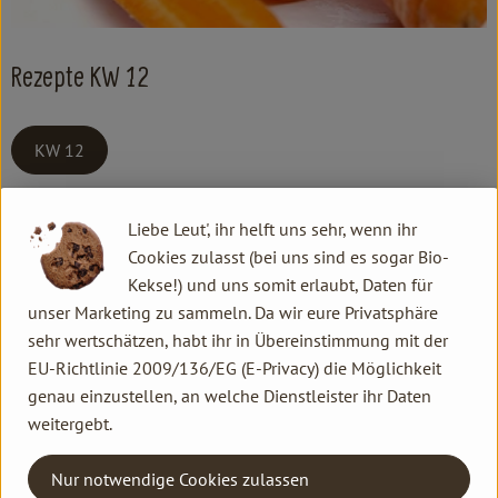
Kochen & Backen
Süß & Pikant
Rezepte KW 12
Getränke
KW 12
Haushalt
Kontakt allgemein
Liebe Leut', ihr helft uns sehr, wenn ihr
Familie Hannen GbR
Einkaufen
Cookies zulasst (bei uns sind es sogar Bio-
Neu Lammertzhof, 41564 Kaarst
Kekse!) und uns somit erlaubt, Daten für
Über uns
02131 / 75747-0
unser Marketing zu sammeln. Da wir eure Privatsphäre
info@lammertzhof.de
Aktuelles
sehr wertschätzen, habt ihr in Übereinstimmung mit der
Kontakt Ökokiste
EU-Richtlinie 2009/136/EG (E-Privacy) die Möglichkeit
Erleben
genau einzustellen, an welche Dienstleister ihr Daten
Familie Hannen Gemüse Abo
weitergebt.
Neu Lammertzhof, 41564 Kaarst
02131 / 75747-17
Nur notwendige Cookies zulassen
oekokiste@lammertzhof.de