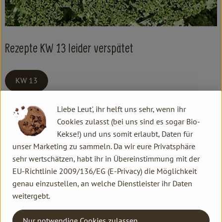
Kochen & Backen
Süß & Pikant
Getränke
Rezepte KW 13 leider verspätet
Haushalt
KW 13
Kontakt allgemein
Einkaufen
Liebe Leut', ihr helft uns sehr, wenn ihr
Familie Hannen GbR
Cookies zulasst (bei uns sind es sogar Bio-
Über uns
Neu Lammertzhof, 41564 Kaarst
Kekse!) und uns somit erlaubt, Daten für
unser Marketing zu sammeln. Da wir eure Privatsphäre
02131 / 75747-0
Aktuelles
sehr wertschätzen, habt ihr in Übereinstimmung mit der
info@lammertzhof.de
EU-Richtlinie 2009/136/EG (E-Privacy) die Möglichkeit
Erleben
Kontakt Ökokiste
genau einzustellen, an welche Dienstleister ihr Daten
Familie Hannen Gemüse Abo
weitergebt.
Neu Lammertzhof, 41564 Kaarst
02131 / 75747-17
Nur notwendige Cookies zulassen