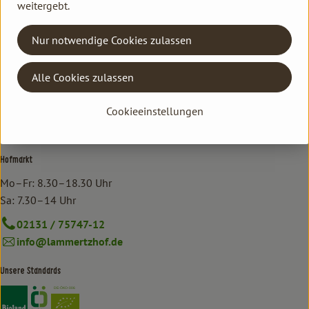
weitergebt.
Kontakt Ökokiste
Nur notwendige Cookies zulassen
Familie Hannen Gemüse Abo
Neu Lammertzhof, 41564 Kaarst
Alle Cookies zulassen
02131 / 75747-17
oekokiste@lammertzhof.de
Cookieeinstellungen
Kontrollstelle: DE-ÖKO-006
Hofmarkt
Mo–Fr: 8.30–18.30 Uhr
Sa: 7.30–14 Uhr
02131 / 75747-12
info@lammertzhof.de
Unsere Standards
Externer Link zu https://www.bioland.de/verbraucher
Externer Link zu https://www.oekokiste.de/