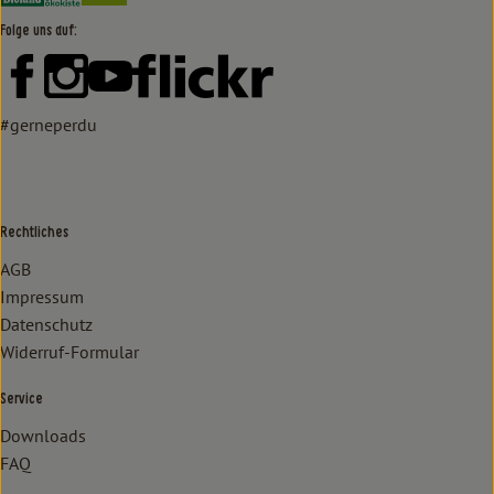
Folge uns auf:
Externer Link zu https://www.facebook.com/lammertzhof/
Externer Link zu https://www.instagram.com/lammert
Externer Link zu https://www.youtube.com/
Externer Link zu https://www
#gerneperdu
Rechtliches
AGB
Impressum
Datenschutz
Widerruf-Formular
Service
Downloads
FAQ