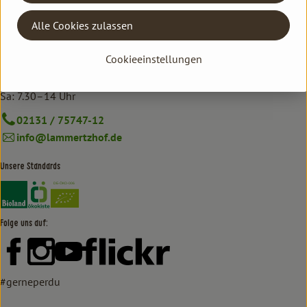
Kontrollstelle: DE-ÖKO-006
Alle Cookies zulassen
Hofmarkt
Cookieeinstellungen
Mo–Fr: 8.30–18.30 Uhr
Sa: 7.30–14 Uhr
02131 / 75747-12
info@lammertzhof.de
Unsere Standards
Externer Link zu https://www.bioland.de/verbraucher
Externer Link zu https://www.oekokiste.de/
Folge uns auf:
Externer Link zu https://www.facebook.com/lammertzhof/
Externer Link zu https://www.instagram.com/lammert
Externer Link zu https://www.youtube.com/
Externer Link zu https://www
#gerneperdu