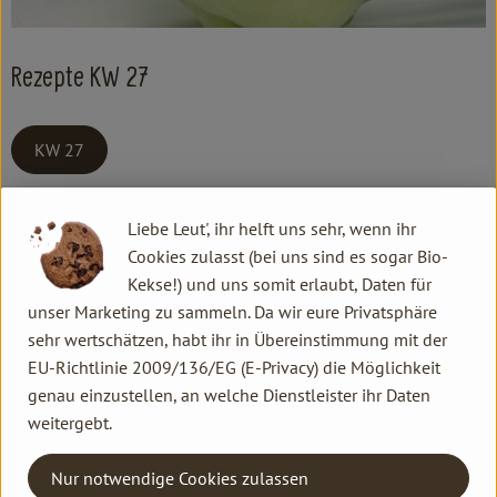
Kochen & Backen
Süß & Pikant
Rezepte KW 27
Getränke
KW 27
Haushalt
Kontakt allgemein
Liebe Leut', ihr helft uns sehr, wenn ihr
Familie Hannen GbR
Einkaufen
Cookies zulasst (bei uns sind es sogar Bio-
Neu Lammertzhof, 41564 Kaarst
Kekse!) und uns somit erlaubt, Daten für
Über uns
02131 / 75747-0
unser Marketing zu sammeln. Da wir eure Privatsphäre
info@lammertzhof.de
Aktuelles
sehr wertschätzen, habt ihr in Übereinstimmung mit der
Kontakt Ökokiste
EU-Richtlinie 2009/136/EG (E-Privacy) die Möglichkeit
Erleben
genau einzustellen, an welche Dienstleister ihr Daten
Familie Hannen Gemüse Abo
weitergebt.
Neu Lammertzhof, 41564 Kaarst
02131 / 75747-17
Nur notwendige Cookies zulassen
oekokiste@lammertzhof.de