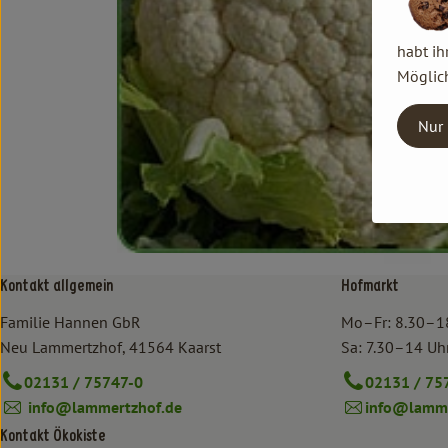
habt ih
Möglich
Nur 
Kontakt allgemein
Hofmarkt
Familie Hannen GbR
Mo–Fr: 8.30–1
Neu Lammertzhof, 41564 Kaarst
Sa: 7.30–14 Uh
02131 / 75747-0
02131 / 75
info@lammertzhof.de
info@lamme
Kontakt Ökokiste