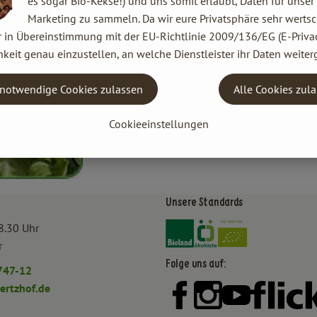
es sogar Bio-Kekse!) und uns somit erlaubt, Daten für unser
Marketing zu sammeln. Da wir eure Privatsphäre sehr wertsc
r in Übereinstimmung mit der EU-Richtlinie 2009/136/EG (E-Privac
keit genau einzustellen, an welche Dienstleister ihr Daten weiter
notwendige Cookies zulassen
Alle Cookies zul
Cookieeinstellungen
Unsere Standards
Externer Link zu https:/
Externer Link zu htt
8.30 Uhr
r
Folge uns auf:
747-12
rtzhof.de
Externer Link zu https:
Externer Link zu h
Externer Lin