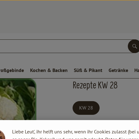
S
roßgebinde
Kochen & Backen
Süß & Pikant
Getränke
H
Rezepte KW 28
KW 28
Liebe Leut', ihr helft uns sehr, wenn ihr Cookies zulasst (bei 