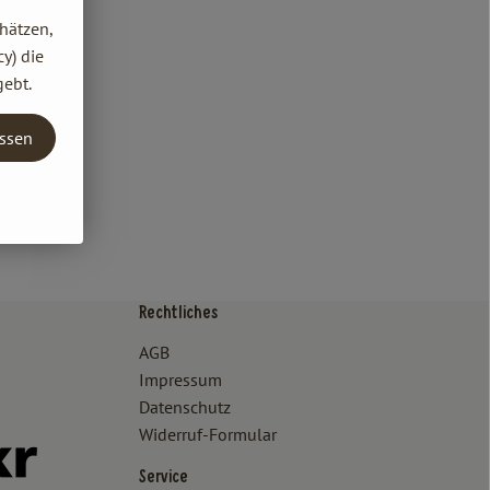
hätzen,
y) die
gebt.
assen
Rechtliches
/www.bioland.de/verbraucher
ps://www.oekokiste.de/
AGB
Impressum
Datenschutz
Widerruf-Formular
//www.facebook.com/lammertzhof/
ttps://www.instagram.com/lammertzhof/
k zu https://www.youtube.com/channel/UCWPUzJurFKb0KRK7upa
Externer Link zu https://www.flickr.com/photos/lammertzhof
Service