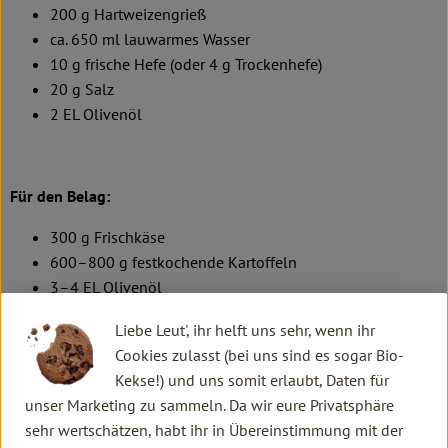
200 g Hartweizengrieß
ca. 650 ml lauwarmes Wasser
10 g frische Hefe (oder 4 g Trockenhefe)
20 g Salz
2 EL Olivenöl
Für den Belag:
300 g Frischkäse
600–800 g festkochende Kartoffeln
3–4 EL Olivenöl
2–3 Zweige Rosmarin
Liebe Leut', ihr helft uns sehr, wenn ihr
Salz, frisch gemahlener Pfeffer
Cookies zulasst (bei uns sind es sogar Bio-
Kekse!) und uns somit erlaubt, Daten für
unser Marketing zu sammeln. Da wir eure Privatsphäre
Tipp
:
Die Kartoffelscheiben besonders dünn hobeln – so
sehr wertschätzen, habt ihr in Übereinstimmung mit der
garen sie im Ofen perfekt und werden am Rand leicht