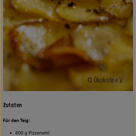
© Ökokiste e.V.
Zutaten
Für den Teig:
800 g Pizzamehl