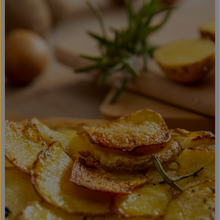
Kochen & Backen
Süß & Pikant
Getränke
Haushalt
Einkaufen
Über uns
Aktuelles
Erleben