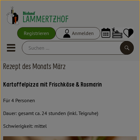
Warenko
Registrieren
Anmelden
Link
Mobiles Menu öffnen oder schl
Suche
Rezept des Monats März
Ökokisten
Kartoffelpizza mit Frischkäse & Rosmarin
Frisches
Für 4 Personen
Empfehlungen
Dauer: gesamt ca. 24 stunden (inkl. Teigruhe)
Vorratskammer
Schwierigkeit: mittel
Großgebinde