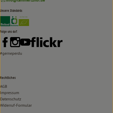
Unsere Standards
Externer Link zu https://www.bioland.de/verbraucher
Externer Link zu https://www.oekokiste.de/
Folge uns auf:
Externer Link zu https://www.facebook.com/lammertzhof/
Externer Link zu https://www.instagram.com/lammert
Externer Link zu https://www.youtube.com/
Externer Link zu https://www
#gerneperdu
Rechtliches
AGB
Impressum
Datenschutz
Widerruf-Formular