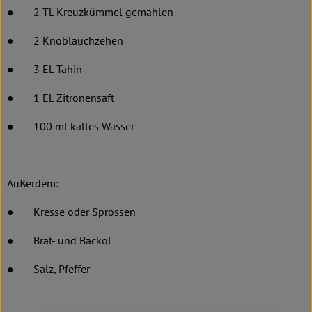
● 2 TL Kreuzkümmel gemahlen
● 2 Knoblauchzehen
● 3 EL Tahin
● 1 EL Zitronensaft
● 100 ml kaltes Wasser
Außerdem:
● Kresse oder Sprossen
● Brat- und Backöl
● Salz, Pfeffer