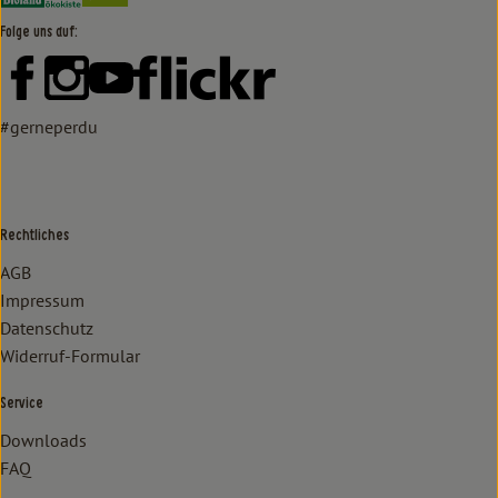
Folge uns auf:
Externer Link zu https://www.facebook.com/lammertzhof/
Externer Link zu https://www.instagram.com/lammert
Externer Link zu https://www.youtube.com/
Externer Link zu https://www
#gerneperdu
Rechtliches
AGB
Impressum
Datenschutz
Widerruf-Formular
Service
Downloads
FAQ