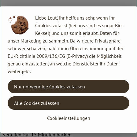
Liebe Leut', ihr helft uns sehr, wenn ihr
1. Gemüse vorbereiten
Cookies zulasst (bei uns sind es sogar Bio-
Kekse!) und uns somit erlaubt, Daten für
unser Marketing zu sammeln. Da wir eure Privatsphäre
Gemüse schälen. Die Rote Bete in kleine Stücke schneiden.
sehr wertschätzen, habt ihr in Übereinstimmung mit der
Wasser in einem Topf zum Kochen bringen und die Rote Bete
EU-Richtlinie 2009/136/EG (E-Privacy) die Möglichkeit
Stücke darin etwa 15 Minuten garen. In der Zwischenzeit die
genau einzustellen, an welche Dienstleister ihr Daten
restlichen Bete, Pastinaken, Petersilienwurzeln, Knollensellerie
weitergebt.
und Karotten in Pommesform schneiden.
Nur notwendige Cookies zulassen
Den Backofen auf 200 °C Ober-Unterhitze vorheizen. Die
Alle Cookies zulassen
Gemüse-Pommes mit einem Küchentuch trocken tupfen. Dann
in eine große Schüssel geben und mit 1 EL Öl sowie 1 EL
Cookieeinstellungen
Speisestärke marinieren. Zwei Backbleche bzw. Backroste mit
Backpapier auslegen und das Gemüse darauf gleichmäßig
verteilen. Für 15 Minuten backen.