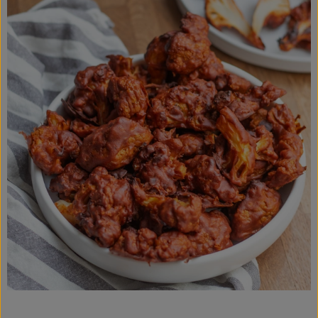
Kochen & Backen
Süß & Pikant
Getränke
Haushalt
Einkaufen
Über uns
Aktuelles
Erleben