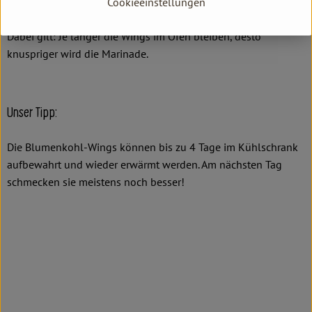
Den Ofen auf 200 °C Ober-/Unterhitze vorheizen und die
Cookieeinstellungen
Wings ca. 45 Minuten bis zur gewünschten Bräune backen.
Dabei gilt: Je länger die Wings im Ofen bleiben, desto
knuspriger wird die Marinade.
Unser Tipp:
Die Blumenkohl-Wings können bis zu 4 Tage im Kühlschrank
aufbewahrt und wieder erwärmt werden. Am nächsten Tag
schmecken sie meistens noch besser!