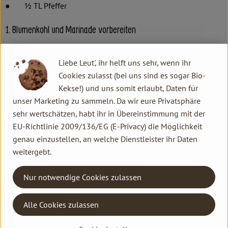
● ½ TL Pfeffer
1. Blumenkohl und Marinade vorbereiten
Zunächst den Blumenkohl putzen, waschen und die Röschen
Liebe Leut', ihr helft uns sehr, wenn ihr
abschneiden.
Cookies zulasst (bei uns sind es sogar Bio-
Kekse!) und uns somit erlaubt, Daten für
Alle übrigen Zutaten in einer Schüssel mit einem Schneebesen
unser Marketing zu sammeln. Da wir eure Privatsphäre
oder in einem Mixer zu einer cremigen, zähflüssigen Masse
sehr wertschätzen, habt ihr in Übereinstimmung mit der
verrühren.
EU-Richtlinie 2009/136/EG (E-Privacy) die Möglichkeit
genau einzustellen, an welche Dienstleister ihr Daten
weitergebt.
2. Blumenkohl-Wings marinieren und backen
Nur notwendige Cookies zulassen
Die fertige Marinade in einen tiefen Teller geben und die
Röschen darin wälzen. Die ummantelten Kohlstücke auf ein
Alle Cookies zulassen
mit Backpapier ausgelegtes Backblech verteilen.