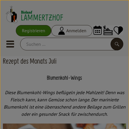
Warenko
Registrieren
Anmelden
Link
Mobiles Menu öffnen oder schl
Suche
Rezept des Monats Juli
Ökokisten
Blumenkohl-Wings
Frisches
Diese Blumenkohl-Wings beflügeln jede Mahlzeit! Denn was
Empfehlungen
Fleisch kann, kann Gemüse schon lange. Der marinierte
Vorratskammer
Blumenkohl ist eine überraschend andere Beilage zum Grillen
oder ein gesunder Snack für zwischendurch.
Großgebinde