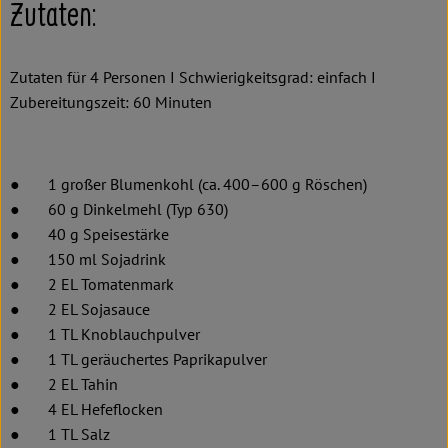
Zutaten:
Zutaten für 4 Personen I Schwierigkeitsgrad: einfach I
Zubereitungszeit: 60 Minuten
● 1 großer Blumenkohl (ca. 400–600 g Röschen)
● 60 g Dinkelmehl (Typ 630)
● 40 g Speisestärke
● 150 ml Sojadrink
● 2 EL Tomatenmark
● 2 EL Sojasauce
● 1 TL Knoblauchpulver
● 1 TL geräuchertes Paprikapulver
● 2 EL Tahin
● 4 EL Hefeflocken
● 1 TL Salz