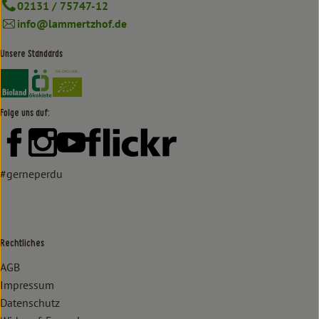
02131 / 75747-12
info@lammertzhof.de
Unsere Standards
Externer Link zu https://www.bioland.de/verbraucher
Externer Link zu https://www.oekokiste.de/
Folge uns auf:
Externer Link zu https://www.facebook.com/lammertzhof/
Externer Link zu https://www.instagram.com/lammert
Externer Link zu https://www.youtube.com/
Externer Link zu https://www
#gerneperdu
Rechtliches
AGB
Impressum
Datenschutz