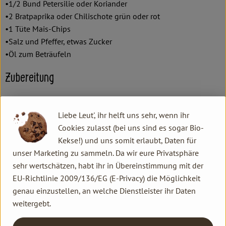
•1/2 Bund Petersilie oder Koriander
•2 Bratpaprika oder Chilischote grün oder rot
•1 Tüte Mais-Chips
•Salz und Pfeffer, etwas Zucker
•Öl zum Beträufeln
Zubereitung
Reis nach Packungsbeilage zubereiten und abkühlen lassen.
Liebe Leut', ihr helft uns sehr, wenn ihr
Inzwischen den Salat putzen und in Streifen schneiden, die
Cookies zulasst (bei uns sind es sogar Bio-
Tomaten halbieren oder würfeln, die Zwiebeln würfeln oder in
Kekse!) und uns somit erlaubt, Daten für
Ringe schneiden. Die Bohnen und den Mais abspülen und
unser Marketing zu sammeln. Da wir eure Privatsphäre
abtropfen lassen.
sehr wertschätzen, habt ihr in Übereinstimmung mit der
Die Paprika und die Zucchini in Streifen schneiden und in einer
EU-Richtlinie 2009/136/EG (E-Privacy) die Möglichkeit
Pfanne getrennt voneinander in etwas Öl ein paar Minuten
genau einzustellen, an welche Dienstleister ihr Daten
leicht anbräunen. Bratpaprika in Ringe schneiden und
weitergebt.
ebenfalls kurz anbräunen. Jeweils salzen und pfeffern.
Die Limette halbieren und eine Hälfte auspressen. Die Avocado