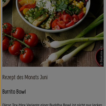
Kochen & Backen
Süß & Pikant
Getränke
Haushalt
Einkaufen
Über uns
Aktuelles
Rezept des Monats Juni
Erleben
Burrito Bowl
Diese Tex-Mex Variante einer Buddha Bowl ist nicht nur lecker,