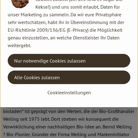
Kekse!) und uns somit erlaubt, Daten für
Herkunft
unser Marketing zu sammeln. Da wir eure Privatsphäre
sehr wertschätzen, habt ihr in Übereinstimmung mit der
EU-Richtlinie 2009/136/EG (E-Privacy) die Möglichkeit
Hersteller: bioladen
genau einzustellen, an welche Dienstleister ihr Daten
weitergebt.
Deutschland
bioladen
Nur notwendige Cookies zulassen
Alle Cookies zulassen
Wir gehen weiter: Wir setzen uns für eine Zukunft ein, in der
Cookieeinstellungen
Vielfalt in allen Facetten gelebt wird ? in respektvollem
Umgang mit der Natur und von Mensch zu Mensch. Die Marke
bioladen* ist geprägt von den Werten, die der Bio-Großhändler
Weiling seit 1975 lebt. Dort streben wir konsequent die
Verwirklichung einer nachhaltigen Bio-Idee an. Bernd Weiling
? Bio-Pionier, Gründer der Firma Weiling und Markeninitiator