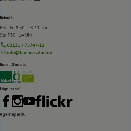
Kontrollstelle: DE-ÖKO-006
Hofmarkt
Mo–Fr: 8.30–18.30 Uhr
Sa: 7.30–14 Uhr
02131 / 75747-12
info@lammertzhof.de
Unsere Standards
Externer Link zu https://www.bioland.de/verbraucher
Externer Link zu https://www.oekokiste.de/
Folge uns auf:
Externer Link zu https://www.facebook.com/lammertzhof/
Externer Link zu https://www.instagram.com/lammert
Externer Link zu https://www.youtube.com/
Externer Link zu https://www
#gerneperdu