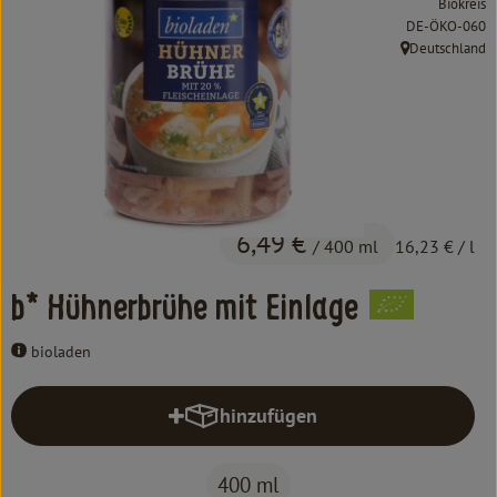
Biokreis
Kochen & Backen
, Kontrollstelle:
DE-ÖKO-060
Deutschland
Süß & Pikant
, Herkunft:
Getränke
Haushalt
Einkaufen
6,49 €
/ 400 ml
16,23 €
/ l
Über uns
b* Hühnerbrühe mit Einlage
Aktuelles
bioladen
Erleben
hinzufügen
Produkt zum Warenkorb hinzufüg
400 ml