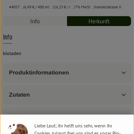
#4057
6,49 €
/ 400 ml
16,23 €
/ l
7% MwSt
Handelsklasse II
Info
Herkunft
Info
bioladen
Produktinformationen
Zutaten
Produktdatenblatt
Liebe Leut', ihr helft uns sehr, wenn ihr
Cookies zulasst (bei uns sind es sogar Bio-