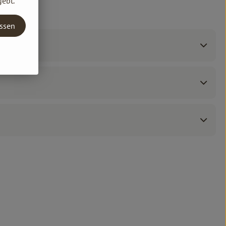
gebt.
assen