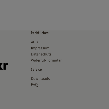
Rechtliches
/www.bioland.de/verbraucher
ps://www.oekokiste.de/
AGB
Impressum
Datenschutz
Widerruf-Formular
//www.facebook.com/lammertzhof/
ttps://www.instagram.com/lammertzhof/
k zu https://www.youtube.com/channel/UCWPUzJurFKb0KRK7upa
Externer Link zu https://www.flickr.com/photos/lammertzhof
Service
Downloads
FAQ