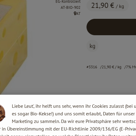
EG-Kontrolliert
21,90 €
/ kg
, Kontrollstelle:
AT-BIO-902
AT
, Herkunft:
kg
#3316
21,90 €
/ kg
7% M
Liebe Leut', ihr helft uns sehr, wenn ihr Cookies zulasst (bei 
es sogar Bio-Kekse!) und uns somit erlaubt, Daten für unser
Marketing zu sammeln. Da wir eure Privatsphäre sehr wertsc
r in Übereinstimmung mit der EU-Richtlinie 2009/136/EG (E-Privac