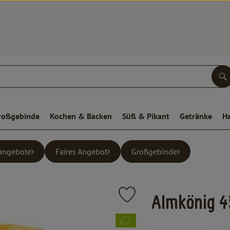
S
roßgebinde
Kochen & Backen
Süß & Pikant
Getränke
H
angebote
Faires Angebot
Großgebinde
Produkt zu Favouriten hinzufügen
Almkönig 
, Verband: