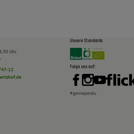
Unsere Standards
Externer Link zu https:/
Externer Link zu htt
8.30 Uhr
r
Folge uns auf:
747-12
rtzhof.de
Externer Link zu https:
Externer Link zu h
Externer Lin
#gerneperdu