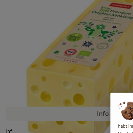
Info
habt ih
Info