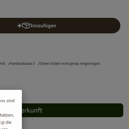
hinzufügen
Produkt zum Warenkorb hinzufügen
wSt
Handelsklasse II
Dieser Artikel wird genau eingewogen.
uns sind
Herkunft
hätzen,
y) die