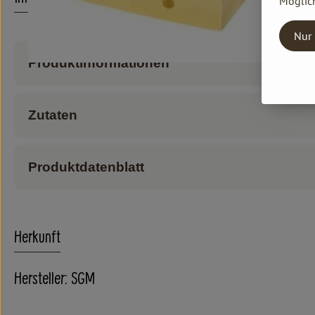
Möglich
Nur 
Produktinformationen
Zutaten
Produktdatenblatt
Herkunft
Hersteller: SGM