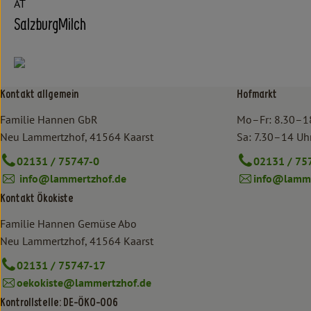
AT
SalzburgMilch
Kontakt allgemein
Hofmarkt
Familie Hannen GbR
Mo–Fr: 8.30–1
Neu Lammertzhof, 41564 Kaarst
Sa: 7.30–14 Uh
02131 / 75747-0
02131 / 75
info@lammertzhof.de
info@lamme
Kontakt Ökokiste
Familie Hannen Gemüse Abo
Neu Lammertzhof, 41564 Kaarst
02131 / 75747-17
oekokiste@lammertzhof.de
Kontrollstelle: DE-ÖKO-006