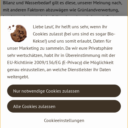
Bilanz und Wasserbedarf gilt es diese, unserer Meinung nach,
mit anderen Faktoren abzuwägen wie Grünlandverwertung,
Insektenschutz etc. Jedenfalls schmecken sie je nach Sorte
nussig oder leicht süß und die Drinks eignen sich
Liebe Leut', ihr helft uns sehr, wenn ihr
hervorragend zum Trinken, zum Verfeinern von Kaffee oder
Cookies zulasst (bei uns sind es sogar Bio-
Smoothies sowie zum Kochen und Backen.
Kekse!) und uns somit erlaubt, Daten für
unser Marketing zu sammeln. Da wir eure Privatsphäre
Kürzlich wurde in der
Sendung mit der Maus
wird erklärt, wie
sehr wertschätzen, habt ihr in Übereinstimmung mit der
Haferdrink hergestellt wird. Was viele vielleicht nicht wussten,
EU-Richtlinie 2009/136/EG (E-Privacy) die Möglichkeit
die
Maus hat früher auch bei uns gedreht.
Und zwar durfte
genau einzustellen, an welche Dienstleister ihr Daten
Sojadrink früher auch Sojamilch heißen (gilt jetzt aber nur
weitergebt.
noch für gemolkene Milch). Wir hatten einige Jahre
Sojabohnen angebaut (bzw. es versucht) und der Dreh fand in
Nur notwendige Cookies zulassen
unserer Küche statt. Unsere Kinder fanden Ralph super nett!
Alle Cookies zulassen
Kontakt allgemein
Cookieeinstellungen
Familie Hannen GbR