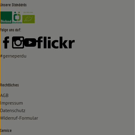
Unsere Standards
Externer Link zu https://www.bioland.de/verbraucher
Externer Link zu https://www.oekokiste.de/
Folge uns auf:
Externer Link zu https://www.facebook.com/lammertzhof/
Externer Link zu https://www.instagram.com/lammert
Externer Link zu https://www.youtube.com/
Externer Link zu https://www
#gerneperdu
Rechtliches
AGB
Impressum
Datenschutz
Widerruf-Formular
Service