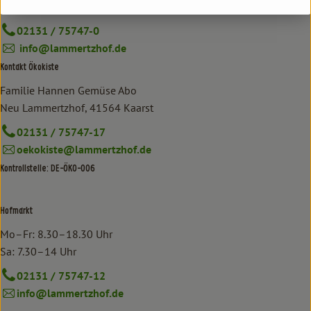
Neu Lammertzhof, 41564 Kaarst
02131 / 75747-0
info@lammertzhof.de
Kontakt Ökokiste
Familie Hannen Gemüse Abo
Neu Lammertzhof, 41564 Kaarst
02131 / 75747-17
oekokiste@lammertzhof.de
Kontrollstelle: DE-ÖKO-006
Hofmarkt
Mo–Fr: 8.30–18.30 Uhr
Sa: 7.30–14 Uhr
02131 / 75747-12
info@lammertzhof.de