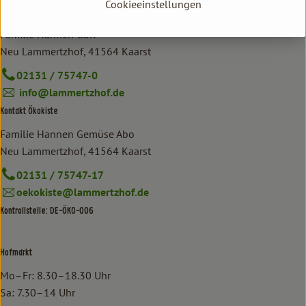
Cookieeinstellungen
Kontakt allgemein
Familie Hannen GbR
Neu Lammertzhof, 41564 Kaarst
02131 / 75747-0
info@lammertzhof.de
Kontakt Ökokiste
Familie Hannen Gemüse Abo
Neu Lammertzhof, 41564 Kaarst
02131 / 75747-17
oekokiste@lammertzhof.de
Kontrollstelle: DE-ÖKO-006
Hofmarkt
Mo–Fr: 8.30–18.30 Uhr
Sa: 7.30–14 Uhr