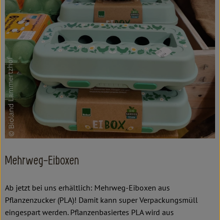
Kochen & Backen
Süß & Pikant
Getränke
Haushalt
Einkaufen
Über uns
Aktuelles
Mehrweg-Eiboxen
Erleben
Ab jetzt bei uns erhältlich: Mehrweg-Eiboxen aus
Pflanzenzucker (PLA)! Damit kann super Verpackungsmüll
eingespart werden. Pflanzenbasiertes PLA wird aus