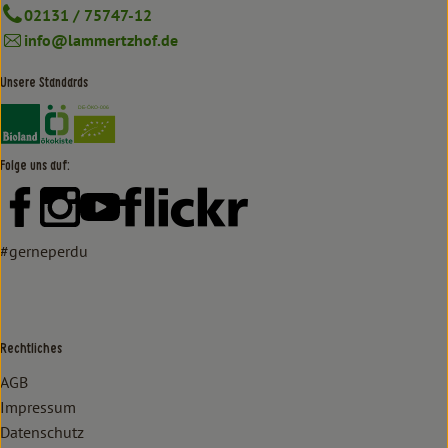
02131 / 75747-12
info@lammertzhof.de
Unsere Standards
Externer Link zu https://www.bioland.de/verbraucher
Externer Link zu https://www.oekokiste.de/
Folge uns auf:
Externer Link zu https://www.facebook.com/lammertzhof/
Externer Link zu https://www.instagram.com/lammert
Externer Link zu https://www.youtube.com/
Externer Link zu https://www
#gerneperdu
Rechtliches
AGB
Impressum
Datenschutz