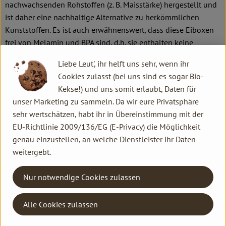
nachwachsenden Rohstoffen (z. B. Maisstärke) hergestellt und
ist daher eine nachhaltige Alternative zu herkömmlichen
Kunststoffen. Es ist auch erwähnenswert, dass diese Eiboxen
frei von Melamin und
BPA
sind, d.h. sie enthalten keine
schädlichen Chemikalien.
Liebe Leut', ihr helft uns sehr, wenn ihr
Außerdem sind diese Eiboxen recyclebar und industriell
Cookies zulasst (bei uns sind es sogar Bio-
kompostierbar. Das bedeutet, dass sie in entsprechenden
Kekse!) und uns somit erlaubt, Daten für
Anlagen entsorgt werden können, um wertvolle Ressourcen
unser Marketing zu sammeln. Da wir eure Privatsphäre
zurückzugewinnen. Natürlich sind sie geruchs- und
sehr wertschätzen, habt ihr in Übereinstimmung mit der
geschmacksneutral, was sicherstellt, dass sie den Geschmack
EU-Richtlinie 2009/136/EG (E-Privacy) die Möglichkeit
oder Geruch der darin aufbewahrten Eier nicht beeinflussen.
genau einzustellen, an welche Dienstleister ihr Daten
weitergebt.
Bitte achtet drauf, dass diese Eiboxen nicht
spülmaschinengeeignet sind. Deshalb sollten sie von Hand
Nur notwendige Cookies zulassen
gespült werden, damit sie Euch lange erhalten bleiben.
Alle Cookies zulassen
Übrigens: Auch Ökokisten Kund:innen können diese
Mehrweg-Eiboxen bestellen, die Artikelnummer ist 9556.