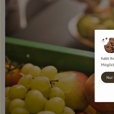
habt ih
Möglich
Nur 