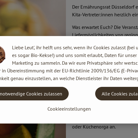
Der Ernährungsrat Düsseldorf e
Kita-Vertreter:innen herzlich ein
Was erwartet Euch? Die Veranst
Liefermöglichkeiten von regio
mit Lea und Miriam Etzold vo
Liebe Leut', ihr helft uns sehr, wenn ihr Cookies zulasst (bei 
Bäckerei
(Düsseldorf) und Mare
es sogar Bio-Kekse!) und uns somit erlaubt, Daten für unser
unsere gemeinsamen Lösungsan
Marketing zu sammeln. Da wir eure Privatsphäre sehr wertsc
r in Übereinstimmung mit der EU-Richtlinie 2009/136/EG (E-Privac
Datum: Mittwoch, 10.04.
keit genau einzustellen, an welche Dienstleister ihr Daten weiter
Zeit: 10:00 - 12:00 Uhr
Ort: Jugendfreizeitstätte 
notwendige Cookies zulassen
Alle Cookies zul
Klingt es interessant für Euch
Teilnahme.
Cookieeinstellungen
Als Eltern sprecht doch Eure Ki
oder Küchenorga an.