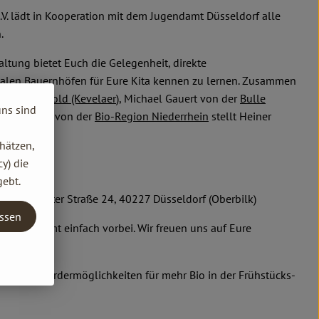
.V. lädt in Kooperation mit dem Jugendamt Düsseldorf alle
.
altung bietet Euch die Gelegenheit, direkte
nalen Bauernhöfen für Eure Kita kennen zu lernen. Zusammen
m
Biohof Etzold (Kevelaer
), Michael Gauert von der
Bulle
uns sind
ike Jarosch von der
Bio-Region Niederrhein
stellt Heiner
sätze vor:
hätzen,
y) die
24
gebt.
(JFE), Velberter Straße 24, 40227 Düsseldorf (Oberbilk)
assen
? Dann kommt einfach vorbei. Wir freuen uns auf Eure
tas nach Fördermöglichkeiten für mehr Bio in der Frühstücks-