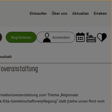
Einkaufen
Über uns
Aktuelles
Erleben
Warenk
L
Registrieren
Anmelden
uchen
aushalt
foveranstaltung
ormationsveranstaltung zum Thema „Regionale
e Kita-Gemeinschaftsverpflegung“ statt (siehe unser Post vom