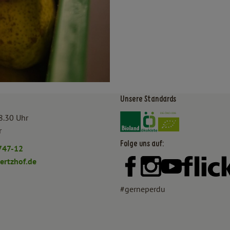
Unsere Standards
Externer Link zu https:/
Externer Link zu htt
8.30 Uhr
r
Folge uns auf:
747-12
rtzhof.de
Externer Link zu https:
Externer Link zu h
Externer Lin
#gerneperdu