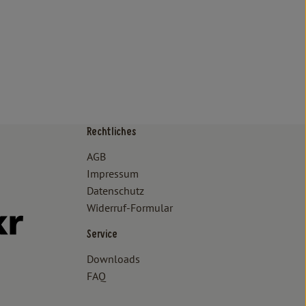
Rechtliches
/www.bioland.de/verbraucher
ps://www.oekokiste.de/
AGB
Impressum
Datenschutz
Widerruf-Formular
//www.facebook.com/lammertzhof/
ttps://www.instagram.com/lammertzhof/
k zu https://www.youtube.com/channel/UCWPUzJurFKb0KRK7upa
Externer Link zu https://www.flickr.com/photos/lammertzhof
Service
Downloads
FAQ