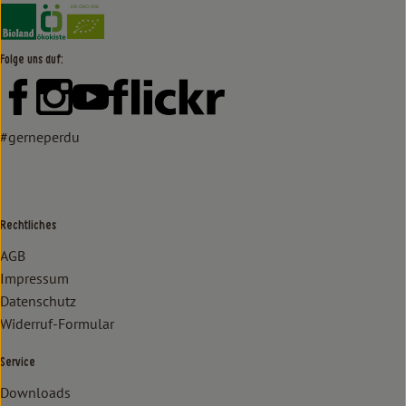
Externer Link zu https://www.bioland.de/verbraucher
Externer Link zu https://www.oekokiste.de/
Folge uns auf:
Externer Link zu https://www.facebook.com/lammertzhof/
Externer Link zu https://www.instagram.com/lammert
Externer Link zu https://www.youtube.com/
Externer Link zu https://www
#gerneperdu
Rechtliches
AGB
Impressum
Datenschutz
Widerruf-Formular
Service
Downloads