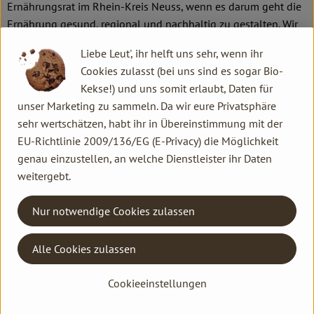
Ernährungsrat im Rhein-Kreis Neuss, wenn es darum geht die
Ernährung gesund, regional und nachhaltig zu gestalten. Wir
sind Gründungsmitglied und bringen unsere
Liebe Leut', ihr helft uns sehr, wenn ihr
landwirtschaftliche Expertise ein sowie tatkräftige
Cookies zulasst (bei uns sind es sogar Bio-
Unterstützung. Eine regionale Ernährungswirtschaft ist auch
Kekse!) und uns somit erlaubt, Daten für
Klimaschutz!
unser Marketing zu sammeln. Da wir eure Privatsphäre
Lust darauf, den Ernährungsrat kennenzulernen? Das nächste
sehr wertschätzen, habt ihr in Übereinstimmung mit der
Treffen ist
EU-Richtlinie 2009/136/EG (E-Privacy) die Möglichkeit
genau einzustellen, an welche Dienstleister ihr Daten
Am: 01. Februar 2024
weitergebt.
Um: 19.00 bis 21.00 Uhr
Nur notwendige Cookies zulassen
Weitere Infos gibt es auf der Website des
Ernährungsrats
Rhein-Kreis Neuss
.
Alle Cookies zulassen
Kontakt allgemein
Familie Hannen GbR
Cookieeinstellungen
Neu Lammertzhof, 41564 Kaarst