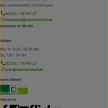
Neu Lammertzhof, 41564 Kaarst
02131 / 75747-17
oekokiste@lammertzhof.de
Kontrollstelle: DE-ÖKO-006
Hofmarkt
Mo–Fr: 8.30–18.30 Uhr
Sa: 7.30–14 Uhr
02131 / 75747-12
info@lammertzhof.de
Unsere Standards
Externer Link zu https://www.bioland.de/verbraucher
Externer Link zu https://www.oekokiste.de/
Folge uns auf:
Externer Link zu https://www.facebook.com/lammertzhof/
Externer Link zu https://www.instagram.com/lammert
Externer Link zu https://www.youtube.com/
Externer Link zu https://www