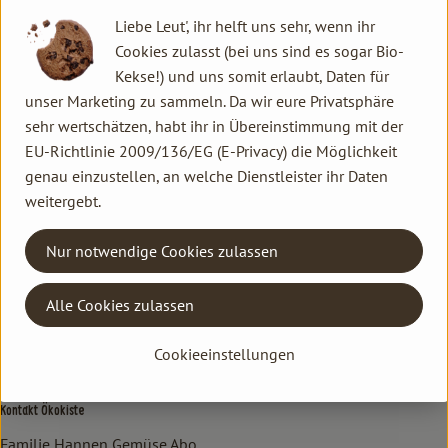
Liebe Leut', ihr helft uns sehr, wenn ihr
Produktinformationen
Cookies zulasst (bei uns sind es sogar Bio-
Kekse!) und uns somit erlaubt, Daten für
unser Marketing zu sammeln. Da wir eure Privatsphäre
sehr wertschätzen, habt ihr in Übereinstimmung mit der
Herkunft
EU-Richtlinie 2009/136/EG (E-Privacy) die Möglichkeit
genau einzustellen, an welche Dienstleister ihr Daten
Hersteller: AHT
weitergebt.
Nur notwendige Cookies zulassen
Kontakt allgemein
Familie Hannen GbR
Alle Cookies zulassen
Neu Lammertzhof, 41564 Kaarst
Cookieeinstellungen
02131 / 75747-0
info@lammertzhof.de
Kontakt Ökokiste
Familie Hannen Gemüse Abo