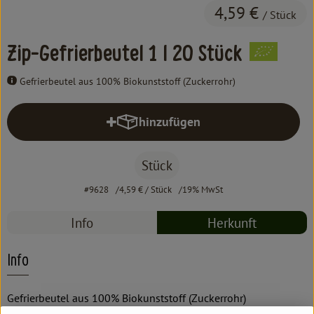
Kochen & Backen
4,59 €
/ Stück
Süß & Pikant
Zip-Gefrierbeutel 1 l 20 Stück
Getränke
Gefrierbeutel aus 100% Biokunststoff (Zuckerrohr)
Haushalt
hinzufügen
Produkt zum Warenkorb hinzufüg
Einkaufen
Stück
Über uns
#9628
4,59 €
/ Stück
19% MwSt
Aktuelles
Info
Herkunft
Erleben
Info
Gefrierbeutel aus 100% Biokunststoff (Zuckerrohr)