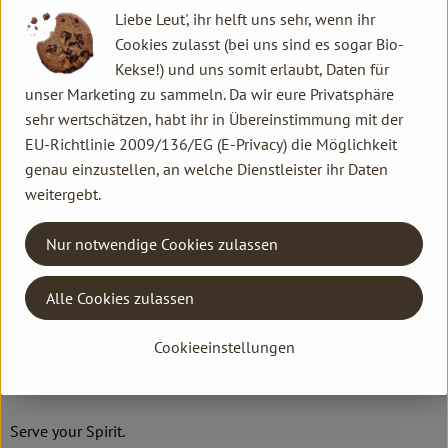
DV
Liebe Leut', ihr helft uns sehr, wenn ihr
Cookies zulasst (bei uns sind es sogar Bio-
Kekse!) und uns somit erlaubt, Daten für
YOGI TEA GmbH
unser Marketing zu sammeln. Da wir eure Privatsphäre
sehr wertschätzen, habt ihr in Übereinstimmung mit der
D 20095 Hamburg
EU-Richtlinie 2009/136/EG (E-Privacy) die Möglichkeit
Wer achtsam lebt, entdeckt auch im Kleinen das Großartige.
genau einzustellen, an welche Dienstleister ihr Daten
Wir glauben, dass durch ein Leben in Balance jeder Einzelne
weitergebt.
viel Gutes bewirken kann - und dass schon in einer Tasse Tee
unglaublich viel Inspiration dafür steckt!
Nur notwendige Cookies zulassen
Mit unseren Tees, den yogischen Weisheiten an jedem Beutel
Alle Cookies zulassen
und einer Yoga-Übung auf jeder Packung wollen wir Euch
jeden Tag eine Inspiration sein und damit einen Beitrag zu
Cookieeinstellungen
einer friedlichen, gesunden Welt voller Achtsamkeit und Glück
leisten.
Serve your Spirit.