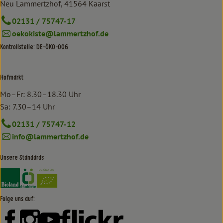
Neu Lammertzhof, 41564 Kaarst
02131 / 75747-17
oekokiste@lammertzhof.de
Kontrollstelle: DE-ÖKO-006
Hofmarkt
Mo–Fr: 8.30–18.30 Uhr
Sa: 7.30–14 Uhr
02131 / 75747-12
info@lammertzhof.de
Unsere Standards
Externer Link zu https://www.bioland.de/verbraucher
Externer Link zu https://www.oekokiste.de/
Folge uns auf:
Externer Link zu https://www.facebook.com/lammertzhof/
Externer Link zu https://www.instagram.com/lammert
Externer Link zu https://www.youtube.com/
Externer Link zu https://www