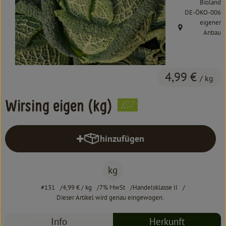
Bioland
Kochen & Backen
, Kontrollstelle:
DE-ÖKO-006
eigener
Süß & Pikant
, Herkunft:
Anbau
Getränke
Haushalt
4,99 €
/ kg
Wirsing eigen (kg)
Einkaufen
Über uns
hinzufügen
Produkt zum Warenkorb hinzufüg
Aktuelles
kg
Erleben
#131
4,99 €
/ kg
7% MwSt
Handelsklasse II
Dieser Artikel wird genau eingewogen.
Info
Herkunft