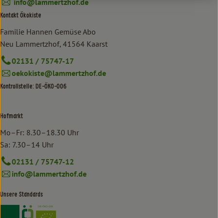
info@lammertzhof.de
Kontakt Ökokiste
Familie Hannen Gemüse Abo
Neu Lammertzhof, 41564 Kaarst
02131 / 75747-17
oekokiste@lammertzhof.de
Kontrollstelle: DE-ÖKO-006
Hofmarkt
Mo–Fr: 8.30–18.30 Uhr
Sa: 7.30–14 Uhr
02131 / 75747-12
info@lammertzhof.de
Unsere Standards
Externer Link zu https://www.bioland.de/verbraucher
Externer Link zu https://www.oekokiste.de/