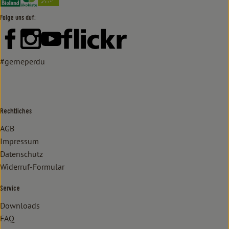
Folge uns auf:
Externer Link zu https://www.facebook.com/lammertzhof/
Externer Link zu https://www.instagram.com/lammert
Externer Link zu https://www.youtube.com/
Externer Link zu https://www
#gerneperdu
Rechtliches
AGB
Impressum
Datenschutz
Widerruf-Formular
Service
Downloads
FAQ