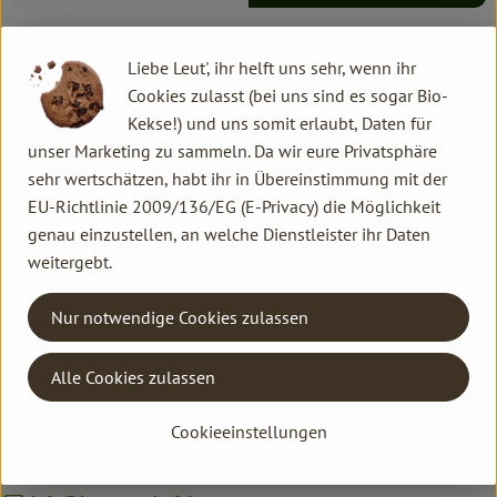
Info
Liebe Leut', ihr helft uns sehr, wenn ihr
Cookies zulasst (bei uns sind es sogar Bio-
Kekse!) und uns somit erlaubt, Daten für
unser Marketing zu sammeln. Da wir eure Privatsphäre
Produktinformationen
sehr wertschätzen, habt ihr in Übereinstimmung mit der
EU-Richtlinie 2009/136/EG (E-Privacy) die Möglichkeit
genau einzustellen, an welche Dienstleister ihr Daten
weitergebt.
Herkunft
Nur notwendige Cookies zulassen
eigener Anbau
Kontakt allgemein
Alle Cookies zulassen
Familie Hannen GbR
Cookieeinstellungen
Neu Lammertzhof, 41564 Kaarst
02131 / 75747-0