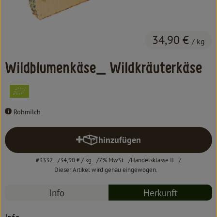
Kochen & Backen
Süß & Pikant
34,90 €
/ kg
Getränke
Wildblumenkäse_ Wildkräuterkäse
Haushalt
Einkaufen
Rohmilch
Über uns
hinzufügen
Produkt zum Warenkorb hinzufü
Aktuelles
#3332
34,90 €
/ kg
7% MwSt
Handelsklasse II
Erleben
Dieser Artikel wird genau eingewogen.
Info
Herkunft