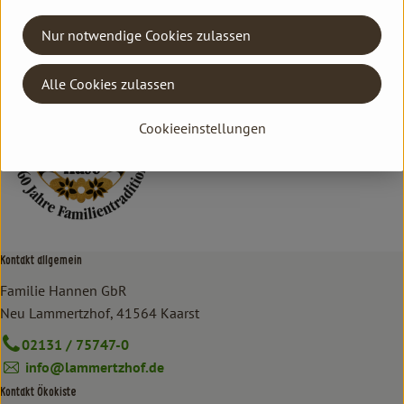
Deutschland
Nur notwendige Cookies zulassen
Baldauf Käse
Alle Cookies zulassen
Cookieeinstellungen
Kontakt allgemein
Familie Hannen GbR
Neu Lammertzhof, 41564 Kaarst
02131 / 75747-0
info@lammertzhof.de
Kontakt Ökokiste