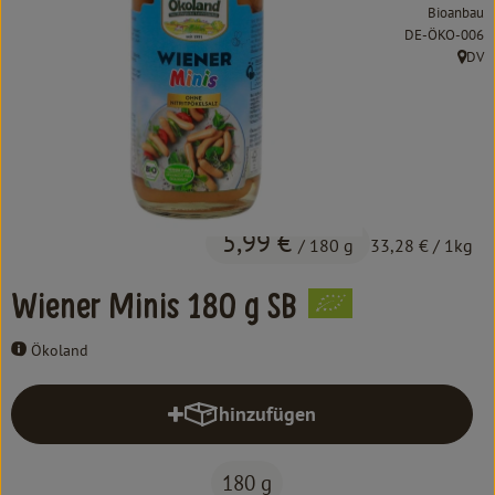
Kochen & Backen
Bioanbau
, Kontrollstelle:
DE-ÖKO-006
Süß & Pikant
DV
, Herk
Getränke
Haushalt
Einkaufen
5,99 €
/ 180 g
33,28 €
/ 1kg
Über uns
Wiener Minis 180 g SB
Aktuelles
Ökoland
Erleben
hinzufügen
Produkt zum Warenkorb hinzufüg
180 g