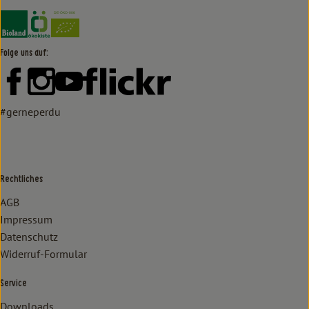
Externer Link zu https://www.bioland.de/verbraucher
Externer Link zu https://www.oekokiste.de/
Folge uns auf:
Externer Link zu https://www.facebook.com/lammertzhof/
Externer Link zu https://www.instagram.com/lammert
Externer Link zu https://www.youtube.com/
Externer Link zu https://www
#gerneperdu
Rechtliches
AGB
Impressum
Datenschutz
Widerruf-Formular
Service
Downloads