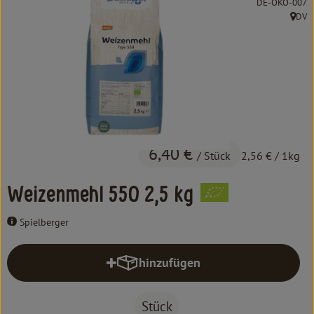
, Kontrollstelle:
DE-ÖKO-007
Kochen & Backen
DV
, Herk
Süß & Pikant
Getränke
Haushalt
Einkaufen
6,40 €
/ Stück
2,56 €
/ 1kg
Über uns
Weizenmehl 550 2,5 kg
Aktuelles
Spielberger
Erleben
hinzufügen
Produkt zum Warenkorb hinzufüg
Stück