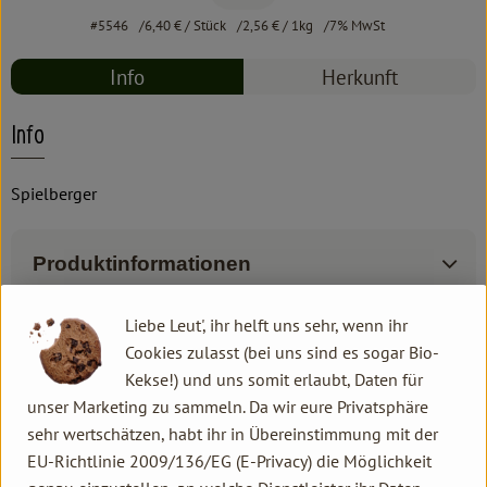
#5546
6,40 €
/ Stück
2,56 €
/ 1kg
7% MwSt
Info
Herkunft
Info
Spielberger
Produktinformationen
Liebe Leut', ihr helft uns sehr, wenn ihr
Zutaten
Cookies zulasst (bei uns sind es sogar Bio-
Kekse!) und uns somit erlaubt, Daten für
unser Marketing zu sammeln. Da wir eure Privatsphäre
Produktdatenblatt
sehr wertschätzen, habt ihr in Übereinstimmung mit der
EU-Richtlinie 2009/136/EG (E-Privacy) die Möglichkeit