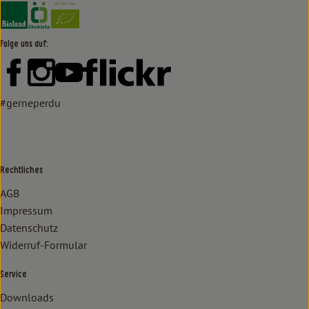
Externer Link zu https://www.bioland.de/verbraucher
Externer Link zu https://www.oekokiste.de/
Folge uns auf:
Externer Link zu https://www.facebook.com/lammertzhof/
Externer Link zu https://www.instagram.com/lammert
Externer Link zu https://www.youtube.com/
Externer Link zu https://www
#gerneperdu
Rechtliches
AGB
Impressum
Datenschutz
Widerruf-Formular
Service
Downloads