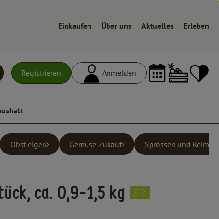
Einkaufen
Über uns
Aktuelles
Erleben
Warenk
L
Registrieren
Anmelden
uchen
aushalt
Obst eigen
Gemüse Zukauf
Sprossen und Keimlin
ück, ca. 0,9-1,5 kg