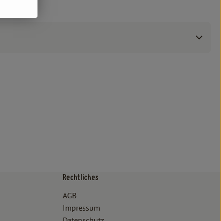
Rechtliches
/www.bioland.de/verbraucher
ps://www.oekokiste.de/
AGB
Impressum
Datenschutz