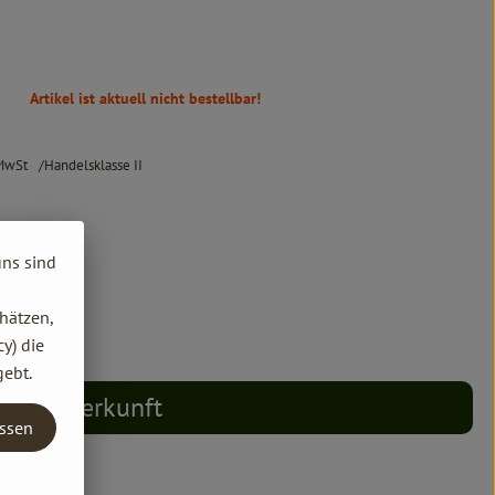
Artikel ist aktuell nicht bestellbar!
MwSt
Handelsklasse II
uns sind
hätzen,
y) die
gebt.
Herkunft
assen