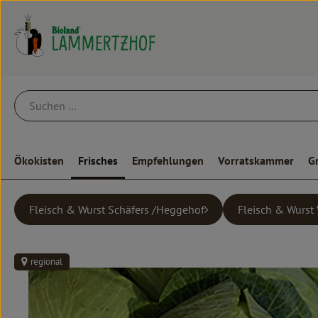
Ökokisten
Frisches
Empfehlungen
Vorratskammer
G
Fleisch & Wurst Schäfers /Heggehof
Fleisch & Wurst 
regional