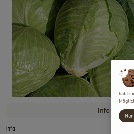
habt ih
Möglich
Info
Nur 
Info