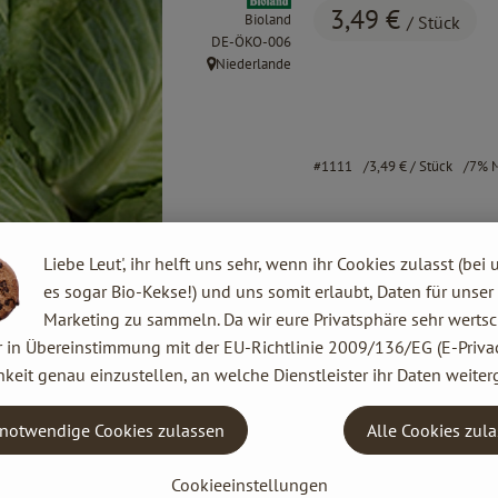
3,49 €
Bioland
/ Stück
, Kontrollstelle:
DE-ÖKO-006
Niederlande
, Herkunft:
#1111
3,49 €
/ Stück
7% 
Liebe Leut', ihr helft uns sehr, wenn ihr Cookies zulasst (bei 
es sogar Bio-Kekse!) und uns somit erlaubt, Daten für unser
Marketing zu sammeln. Da wir eure Privatsphäre sehr wertsc
r in Übereinstimmung mit der EU-Richtlinie 2009/136/EG (E-Privac
keit genau einzustellen, an welche Dienstleister ihr Daten weiter
notwendige Cookies zulassen
Alle Cookies zul
Cookieeinstellungen