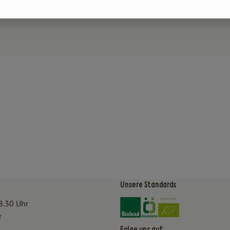
Unsere Standards
Externer Link zu https:/
Externer Link zu htt
8.30 Uhr
r
Folge uns auf: