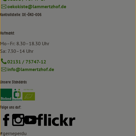
oekokiste@lammertzhof.de
Kontrollstelle: DE-ÖKO-006
Hofmarkt
Mo–Fr: 8.30–18.30 Uhr
Sa: 7.30–14 Uhr
02131 / 75747-12
info@lammertzhof.de
Unsere Standards
Externer Link zu https://www.bioland.de/verbraucher
Externer Link zu https://www.oekokiste.de/
Folge uns auf:
Externer Link zu https://www.facebook.com/lammertzhof/
Externer Link zu https://www.instagram.com/lammert
Externer Link zu https://www.youtube.com/
Externer Link zu https://www
#gerneperdu