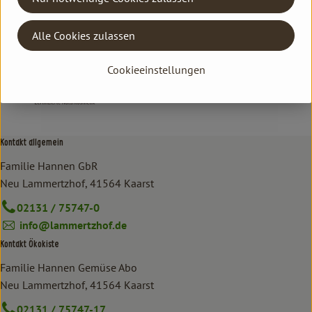
Cattier Paris
Alle Cookies zulassen
Cookieeinstellungen
Kontakt allgemein
Familie Hannen GbR
Neu Lammertzhof, 41564 Kaarst
02131 / 75747-0
info@lammertzhof.de
Kontakt Ökokiste
Familie Hannen Gemüse Abo
Neu Lammertzhof, 41564 Kaarst
02131 / 75747-17