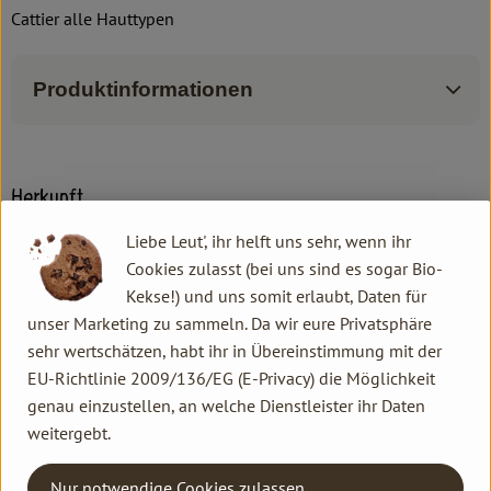
Cattier alle Hauttypen
Produktinformationen
Herkunft
Liebe Leut', ihr helft uns sehr, wenn ihr
Hersteller: Cattier
Cookies zulasst (bei uns sind es sogar Bio-
Kekse!) und uns somit erlaubt, Daten für
DV
unser Marketing zu sammeln. Da wir eure Privatsphäre
sehr wertschätzen, habt ihr in Übereinstimmung mit der
Kneipp GmbH
EU-Richtlinie 2009/136/EG (E-Privacy) die Möglichkeit
genau einzustellen, an welche Dienstleister ihr Daten
D 97084 Würzburg
weitergebt.
www.kneipp.de
(Daten von Ecoinform)
Nur notwendige Cookies zulassen