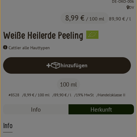
, Kontrollstelle:
DE-ÖKO-006
Kochen & Backen
DV
, Herk
Süß & Pikant
8,99 €
/ 100 ml
89,90 €
/ l
Getränke
Weiße Heilerde Peeling
Haushalt
Cattier alle Hauttypen
hinzufügen
Einkaufen
Produkt zum Warenkorb hinzufüg
Über uns
100 ml
Aktuelles
#8528
8,99 €
/ 100 ml
89,90 €
/ l
19% MwSt
Handelsklasse II
Erleben
Info
Herkunft
Info