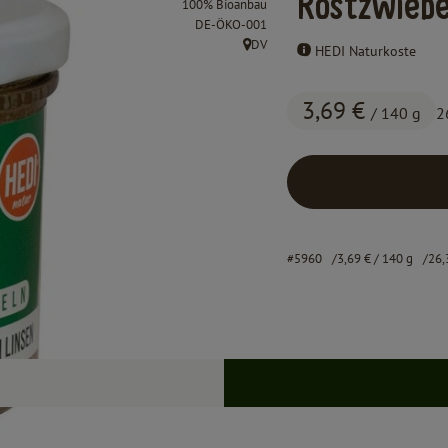
Röstzwiebe
100% Bioanbau
, Kontrollstelle:
DE-ÖKO-001
DV
HEDI Naturkoste
, Herkunft:
3,69 €
/ 140 g
2
#5960
3,69 €
/ 140 g
26,