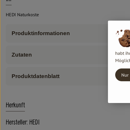
HEDI Naturkoste
Produktinformationen
habt ih
Zutaten
Möglich
Nur 
Produktdatenblatt
Herkunft
Hersteller: HEDI