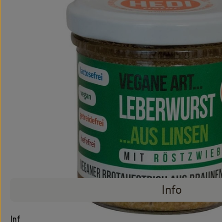
Info
Info