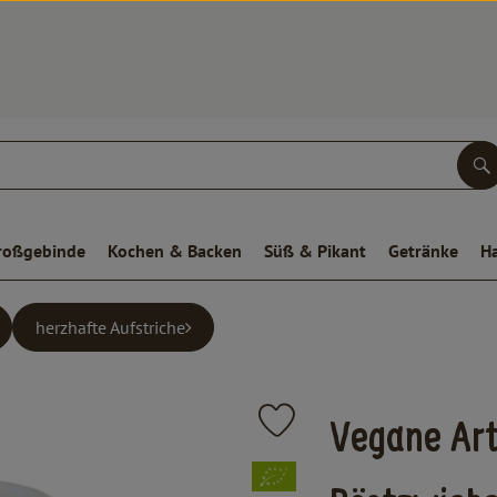
S
roßgebinde
Kochen & Backen
Süß & Pikant
Getränke
H
herzhafte Aufstriche
Produkt zu Favouriten hinzufüge
Vegane Art
, Verband: