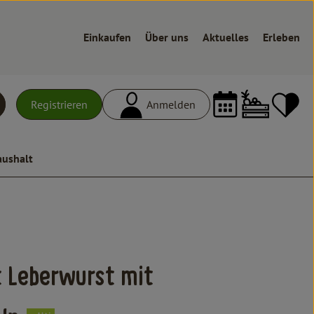
Einkaufen
Über uns
Aktuelles
Erleben
Warenk
L
Registrieren
Anmelden
uchen
aushalt
n
 Leberwurst mit