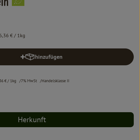
ln
6,36 €
/ 1kg
hinzufügen
Produkt zum Warenkorb hinzufügen
36 €
/ 1kg
7% MwSt
Handelsklasse II
Herkunft