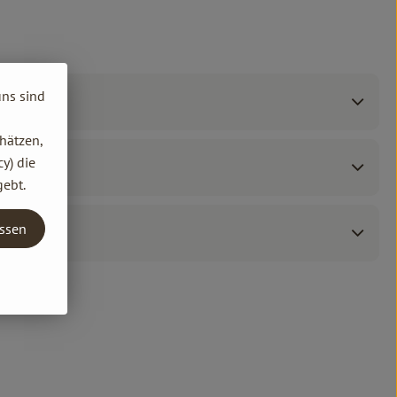
uns sind
hätzen,
y) die
gebt.
assen