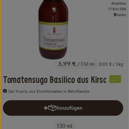
Kochen & Backen
Bioanbau
, Kontrollstel
IT-BIO-008
Süß & Pikant
Italien
, Herkunft
Getränke
Haushalt
Einkaufen
3,99 €
/ 330 ml
0,01 €
/ 1kg
Über uns
Tomatensugo Basilico aus Kirsc
Aktuelles
San Vicario, aus Kirschtomaten in Retroflasche
Erleben
hinzufügen
Produkt zum Warenkorb hinzufüg
330 ml