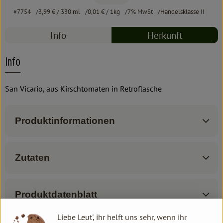
#7754
3,99 €
/ 330 ml
0,01 €
/ 1kg
7% MwSt
Handelsklasse II
Info
Herkunft
Info
San Vicario, aus Kirschtomaten in Retroflasche
Produktinformationen
Zutaten
Produktdatenblatt
Liebe Leut', ihr helft uns sehr, wenn ihr