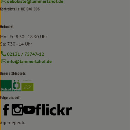
oekokiste@lammertzhof.de
Kontrollstelle: DE-ÖKO-006
Hofmarkt
Mo–Fr: 8.30–18.30 Uhr
Sa: 7.30–14 Uhr
02131 / 75747-12
info@lammertzhof.de
Unsere Standards
Externer Link zu https://www.bioland.de/verbraucher
Externer Link zu https://www.oekokiste.de/
Folge uns auf:
Externer Link zu https://www.facebook.com/lammertzhof/
Externer Link zu https://www.instagram.com/lammert
Externer Link zu https://www.youtube.com/
Externer Link zu https://www
#gerneperdu