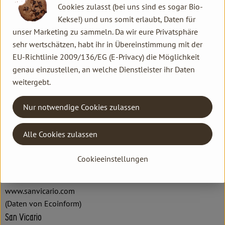
Cookies zulasst (bei uns sind es sogar Bio-
Kekse!) und uns somit erlaubt, Daten für
Herkunft
unser Marketing zu sammeln. Da wir eure Privatsphäre
sehr wertschätzen, habt ihr in Übereinstimmung mit der
Hersteller: Le Carline Società Semplice Agricola
EU-Richtlinie 2009/136/EG (E-Privacy) die Möglichkeit
genau einzustellen, an welche Dienstleister ihr Daten
Italien
weitergebt.
Nur notwendige Cookies zulassen
Alle Cookies zulassen
Masseria San Vicario
Mediterraneo Feinkost GmbH & Co.KG
Cookieeinstellungen
D 61348 Bad Homburg vor der Höhe
Kontrollnummer ,DE-ÖKO-013
www.sanvicario.com
(Daten von Ecoinform)
San Vicario