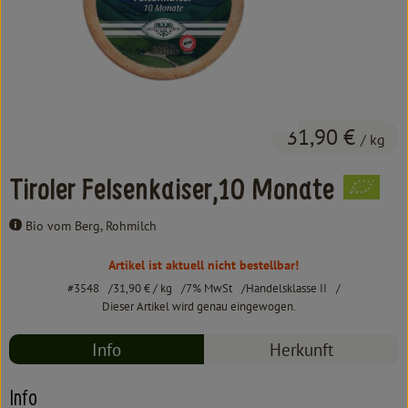
Kochen & Backen
Süß & Pikant
Getränke
Haushalt
31,90 €
/ kg
Tiroler Felsenkaiser,10 Monate
Einkaufen
Bio vom Berg, Rohmilch
Über uns
Artikel ist aktuell nicht bestellbar!
Aktuelles
#3548
31,90 €
/ kg
7% MwSt
Handelsklasse II
Dieser Artikel wird genau eingewogen.
Erleben
Info
Herkunft
Info