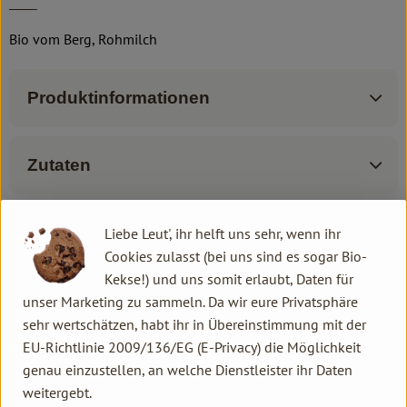
Bio vom Berg, Rohmilch
Produktinformationen
Zutaten
Produktdatenblatt
Liebe Leut', ihr helft uns sehr, wenn ihr
Cookies zulasst (bei uns sind es sogar Bio-
Kekse!) und uns somit erlaubt, Daten für
unser Marketing zu sammeln. Da wir eure Privatsphäre
Herkunft
sehr wertschätzen, habt ihr in Übereinstimmung mit der
EU-Richtlinie 2009/136/EG (E-Privacy) die Möglichkeit
genau einzustellen, an welche Dienstleister ihr Daten
Hersteller: Bio vom Berg
weitergebt.