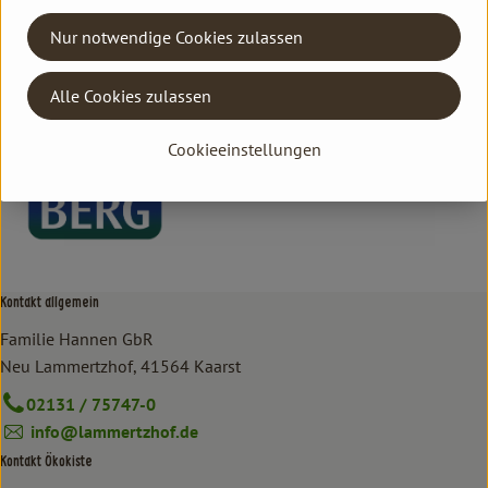
AT
Nur notwendige Cookies zulassen
BIOvomBERG
Alle Cookies zulassen
Cookieeinstellungen
Kontakt allgemein
Familie Hannen GbR
Neu Lammertzhof, 41564 Kaarst
02131 / 75747-0
info@lammertzhof.de
Kontakt Ökokiste