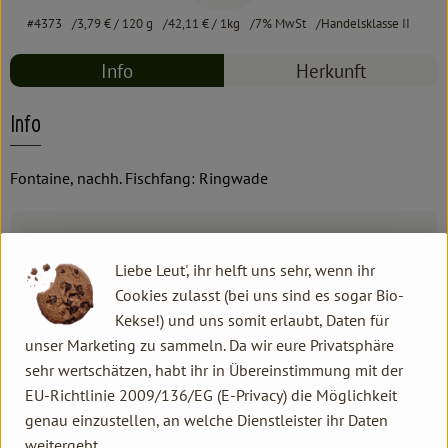
#4373
3,79 €
/ 120 g
42,11 €
/ 1kg
7% MwSt
Handelsklasse II
Info
Herkunft
Info
Fontaine, nachh. Fischfang: Ringwade
Produktinformationen
Liebe Leut', ihr helft uns sehr, wenn ihr
Cookies zulasst (bei uns sind es sogar Bio-
Zutaten
Kekse!) und uns somit erlaubt, Daten für
unser Marketing zu sammeln. Da wir eure Privatsphäre
sehr wertschätzen, habt ihr in Übereinstimmung mit der
Produktdatenblatt
EU-Richtlinie 2009/136/EG (E-Privacy) die Möglichkeit
genau einzustellen, an welche Dienstleister ihr Daten
weitergebt.