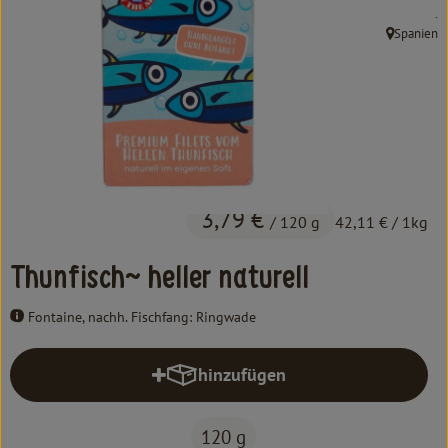
Kochen & Backen
, 
.
Spanien
, Herkunft:
Süß & Pikant
Getränke
Haushalt
Einkaufen
3,79 €
/ 120 g
42,11 €
/ 1kg
Über uns
Thunfisch~ heller naturell
Aktuelles
Fontaine, nachh. Fischfang: Ringwade
Erleben
hinzufügen
Produkt zum Warenkorb hinzufüg
120 g