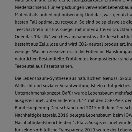
Niedersachsens. Für Verpackungen verwendet Lebensbaum
Material als unbedingt notwendig. Und das, was genutzt wi
besten Fall optimal zu recyceln. So sind beispielsweise di
Teeschachteln mit FSC-Siegel mit minerlölfreien Druckfarb
Oder das "Plastik", welches ausnahmslos alle Teeschachte
besteht aus Zellulose und wird CO2-neutral produziert. I
weniger Wochen zersetzen sich die Folien im Hauskompost
natürlichen Bestandteile. Problemlos kompostierbar sind 
Teebeutel aus Faserbananen.
Die Lebensbaum-Synthese aus natürlichem Genuss, ökolo
Weitsicht und sozialer Verantwortung ist ein erfolgreiches
Unternehmenskonzept. Dafür wurde Lebensbaum mehrfac
ausgezeichnet. Unter anderem 2014 mit den CSR-Preis der
Bundesregierung Deutschland und 2015 mit dem Deutsc
Nachhaltigkeitspreis. 2016 belegte Lebensbaum beim IÖ
Nachhaltigkeitsberichte den 1. Platz. Ausgezeichnet wur
für seine vorbildliche Transparenz. 2019 wurde der Lebe