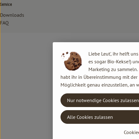
Service
Downloads
FAQ
Liebe Leut', ihr helft un
es sogar Bio-Kekse!) un
Marketing zu sammeln. D
habt ihr in Übereinstimmung mit der 
Möglichkeit genau einzustellen, an w
Nur notwendige Cookies zulassen
Alle Cookies zulassen
Cookie