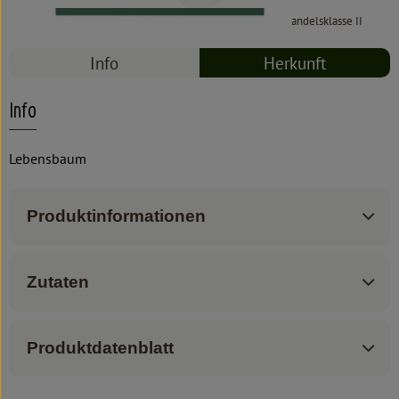
#8955
2,29 €
/ 30 g
76,33 €
/ 1kg
7% MwSt
Handelsklasse II
Info
Herkunft
Info
Lebensbaum
Produktinformationen
Zutaten
Produktdatenblatt