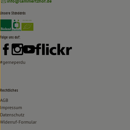
info@lammertzhof.de
Unsere Standards
Externer Link zu https://www.bioland.de/verbraucher
Externer Link zu https://www.oekokiste.de/
Folge uns auf:
Externer Link zu https://www.facebook.com/lammertzhof/
Externer Link zu https://www.instagram.com/lammert
Externer Link zu https://www.youtube.com/
Externer Link zu https://www
#gerneperdu
Rechtliches
AGB
Impressum
Datenschutz
Widerruf-Formular