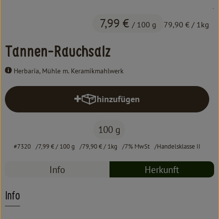
Kochen & Backen
, 
.
7,99 €
/ 100 g
79,90 €
/ 1kg
Süß & Pikant
Getränke
Tannen-Rauchsalz
Haushalt
Herbaria, Mühle m. Keramikmahlwerk
hinzufügen
Produkt zum Warenkorb hinzufüg
Einkaufen
Über uns
100 g
#7320
7,99 €
/ 100 g
79,90 €
/ 1kg
7% MwSt
Handelsklasse II
Aktuelles
Info
Herkunft
Erleben
Info