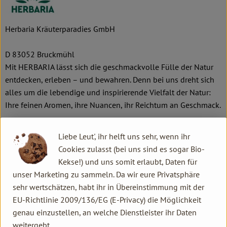
Herbaria Kräuterparadies GmbH
D 83052 Bruckmühl
Mit HERBARIA lässt sich die geschmackvolle Fülle der Natur
entdecken, erleben – und bewahren. Denn bei uns dreht sich
alles um die lebendige und inspirierende Vielfalt der Natur:
Ihre feinen Aromen, ihre Nuancen, ihr Reichtum an Geschmack.
Mit Sorgfalt, Erfahrung und einem feinen Gespür für das, was
Liebe Leut', ihr helft uns sehr, wenn ihr
rund, voll und ausgewogen schmeckt, entwickeln wir
Cookies zulasst (bei uns sind es sogar Bio-
naturbelassene Rezepturen. Das tun wir gemeinsam mit
Kekse!) und uns somit erlaubt, Daten für
Genuss-, Sensorik- und Kochexpert:innen – für
unser Marketing zu sammeln. Da wir eure Privatsphäre
geschmackssicheres Kochen und anspruchsvollen Genuss in
sehr wertschätzen, habt ihr in Übereinstimmung mit der
100 % Bio-Qualität. Von der Gewürzmischung für jeden Tag bis
EU-Richtlinie 2009/136/EG (E-Privacy) die Möglichkeit
zum erlesenen „Gewürz-Gold“ für feinste Kulinarik.
genau einzustellen, an welche Dienstleister ihr Daten
Unsere Qualitätsstandards liegen dabei über den
weitergebt.