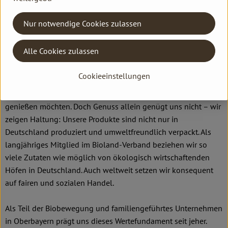
Branchenstandards und den gesetzlichen Vorgaben. Dafür
nutzen wir das wissenschaftliche und analytische Know-How
Nur notwendige Cookies zulassen
der Salus Gruppe, zu der wir seit fast 50 Jahren mit Stolz
gehören.
Alle Cookies zulassen
Die HERBARIA Gewürze, Kräuter, Kaffee- und Teespezialitäten
Cookieeinstellungen
stehen seit über 100 Jahren für vollen Genuss – für alle, die in
höchster Qualität verantwortungsvoll und sorgenfrei
genießen möchten. Doch Genuss allein genügt uns nicht – wir
zeigen Haltung: Unsere Produkte sind nicht nur in
Deutschland produziert und umweltfreundlich verpackt. Als
langjähriges Mitglied im Bioland-Verband beziehen wir so
viele Zutaten wie möglich von ökologisch wirtschaftenden
Höfen in Deutschland. Auch weltweit setzen wir konsequent
auf fairen und sozialen Handel.
Als Teil der Biobewegung und familiengeführtes Unternehmen
in Oberbayern prägt uns dieses Wertefundament seit jeher.