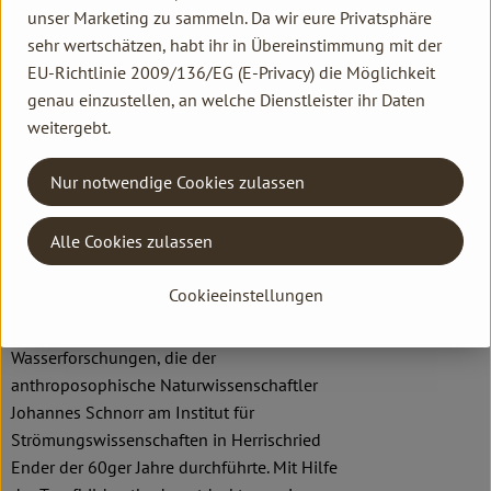
Ländern und in 15 Sprachen.
unser Marketing zu sammeln. Da wir eure Privatsphäre
sehr wertschätzen, habt ihr in Übereinstimmung mit der
EU-Richtlinie 2009/136/EG (E-Privacy) die Möglichkeit
Ausgangspunkt
genau einzustellen, an welche Dienstleister ihr Daten
weitergebt.
SONETT gehört zu den Pionieren
ökologischer Wasch-und Reinigungsmittel
Nur notwendige Cookies zulassen
und wurde 1977 gegründet, parallel zu der
ganz neu aufkommenden
Alle Cookies zulassen
Naturkostbewegung. Der ursprüngliche
Anstoß für die Entwicklung der SONETT
Cookieeinstellungen
Wasch- und Reinigungsmittel geht jedoch
noch weiter zurück, nämlich auf
Wasserforschungen, die der
anthroposophische Naturwissenschaftler
Johannes Schnorr am Institut für
Strömungswissenschaften in Herrischried
Ender der 60ger Jahre durchführte. Mit Hilfe