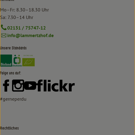
Mo–Fr: 8.30–18.30 Uhr
Sa: 7.30–14 Uhr
02131 / 75747-12
info@lammertzhof.de
Unsere Standards
Externer Link zu https://www.bioland.de/verbraucher
Externer Link zu https://www.oekokiste.de/
Folge uns auf:
Externer Link zu https://www.facebook.com/lammertzhof/
Externer Link zu https://www.instagram.com/lammert
Externer Link zu https://www.youtube.com/
Externer Link zu https://www
#gerneperdu
Rechtliches