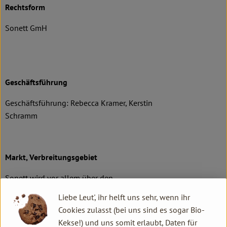
Rechtsform
Sonett GmH
Geschäftsführung
Geschäftsführung: Rebecca Kramer, Kerstin
Schramm
Markt, Verbreitungsgebiet
Sonett wird vor allem über den
Naturkosthandel vertrieben. Die Sonett
Liebe Leut', ihr helft uns sehr, wenn ihr
Produkte gibt es in 43 Ländern. Insgesamt 31
Cookies zulasst (bei uns sind es sogar Bio-
europäischen und 12 außereuropäischen
Kekse!) und uns somit erlaubt, Daten für