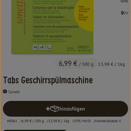
WPR
Kochen & Backen
, 
.
DV
Süß & Pikant
, Herk
Getränke
Haushalt
6,99 €
Einkaufen
/ 500 g
13,98 €
/ 1kg
Über uns
Tabs Geschirrspülmaschine
Aktuelles
Sonett
Erleben
hinzufügen
Produkt zum Warenkorb hinzufü
#8061
6,99 €
/ 500 g
13,98 €
/ 1kg
19% MwSt
Handelsklasse II