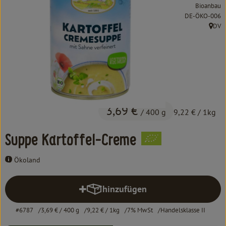
Kochen & Backen
Bioanbau
, Kontrollstelle:
DE-ÖKO-006
Süß & Pikant
DV
, Herk
Getränke
Haushalt
Einkaufen
3,69 €
/ 400 g
9,22 €
/ 1kg
Über uns
Suppe Kartoffel-Creme
Aktuelles
Ökoland
Erleben
hinzufügen
Produkt zum Warenkorb hinzufü
#6787
3,69 €
/ 400 g
9,22 €
/ 1kg
7% MwSt
Handelsklasse II