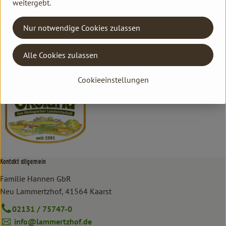
weitergebt.
Hersteller: ÖKL
Nur notwendige Cookies zulassen
DV
Alle Cookies zulassen
ÖKOLAND
Cookieeinstellungen
Kontakt allgemein
Familie Hannen GbR
Neu Lammertzhof, 41564 Kaarst
02131 / 75747-0
info@lammertzhof.de