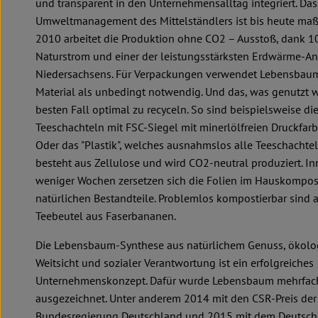
und transparent in den Unternehmensalltag integriert. Das
Umweltmanagement des Mittelständlers ist bis heute maß
2010 arbeitet die Produktion ohne CO2 – Ausstoß, dank 
Naturstrom und einer der leistungsstärksten Erdwärme-A
Niedersachsens. Für Verpackungen verwendet Lebensbaum
Material als unbedingt notwendig. Und das, was genutzt wi
besten Fall optimal zu recyceln. So sind beispielsweise di
Teeschachteln mit FSC-Siegel mit minerlölfreien Druckfarb
Oder das "Plastik", welches ausnahmslos alle Teeschachte
besteht aus Zellulose und wird CO2-neutral produziert. I
weniger Wochen zersetzen sich die Folien im Hauskompost
natürlichen Bestandteile. Problemlos kompostierbar sind 
Teebeutel aus Faserbananen.
Die Lebensbaum-Synthese aus natürlichem Genuss, ökolo
Weitsicht und sozialer Verantwortung ist ein erfolgreiches
Unternehmenskonzept. Dafür wurde Lebensbaum mehrfac
ausgezeichnet. Unter anderem 2014 mit den CSR-Preis der
Bundesregierung Deutschland und 2015 mit dem Deutsc