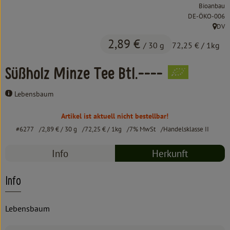
Kochen & Backen
Bioanbau
, Kontrollstelle:
DE-ÖKO-006
Süß & Pikant
DV
, Herk
2,89 €
/ 30 g
72,25 €
/ 1kg
Getränke
Süßholz Minze Tee Btl.----
Haushalt
Lebensbaum
Einkaufen
Artikel ist aktuell nicht bestellbar!
#6277
2,89 €
/ 30 g
72,25 €
/ 1kg
7% MwSt
Handelsklasse II
Über uns
Info
Herkunft
Aktuelles
Erleben
Info
Lebensbaum