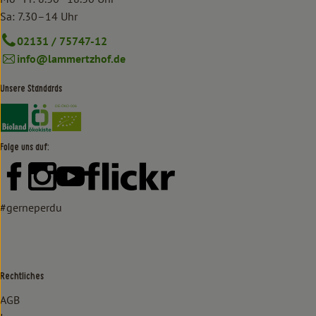
Sa: 7.30–14 Uhr
02131 / 75747-12
info@lammertzhof.de
Unsere Standards
Externer Link zu https://www.bioland.de/verbraucher
Externer Link zu https://www.oekokiste.de/
Folge uns auf:
Externer Link zu https://www.facebook.com/lammertzhof/
Externer Link zu https://www.instagram.com/lammert
Externer Link zu https://www.youtube.com/
Externer Link zu https://www
#gerneperdu
Rechtliches
AGB