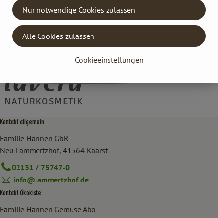
Nur notwendige Cookies zulassen
Hersteller: lavera
Alle Cookies zulassen
DV
lavera
Cookieeinstellungen
Kontakt allgemein
Familie Hannen GbR
Neu Lammertzhof, 41564 Kaarst
02131 / 75747-0
info@lammertzhof.de
Kontakt Ökokiste
Familie Hannen Gemüse Abo