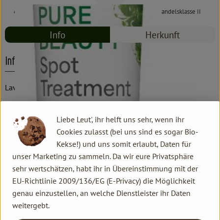
#8730
6,79 €
/ 15 ml
452,67 €
/ l
19% MwSt
Handelsklasse II
Info
Herkunft
Info
Lavera Faces, vorher Anti-Pickel Gel Minze
Produktinformationen
Liebe Leut', ihr helft uns sehr, wenn ihr
Cookies zulasst (bei uns sind es sogar Bio-
Kekse!) und uns somit erlaubt, Daten für
Produktdatenblatt
unser Marketing zu sammeln. Da wir eure Privatsphäre
sehr wertschätzen, habt ihr in Übereinstimmung mit der
EU-Richtlinie 2009/136/EG (E-Privacy) die Möglichkeit
genau einzustellen, an welche Dienstleister ihr Daten
Herkunft
weitergebt.