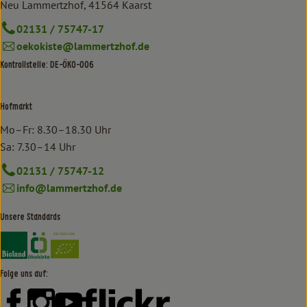
Neu Lammertzhof, 41564 Kaarst
02131 / 75747-17
oekokiste@lammertzhof.de
Kontrollstelle: DE-ÖKO-006
Hofmarkt
Mo–Fr: 8.30–18.30 Uhr
Sa: 7.30–14 Uhr
02131 / 75747-12
info@lammertzhof.de
Unsere Standards
Externer Link zu https://www.bioland.de/verbraucher
Externer Link zu https://www.oekokiste.de/
Folge uns auf:
Externer Link zu https://www.facebook.com/lammertzhof/
Externer Link zu https://www.instagram.com/lammert
Externer Link zu https://www.youtube.com/
Externer Link zu https://www