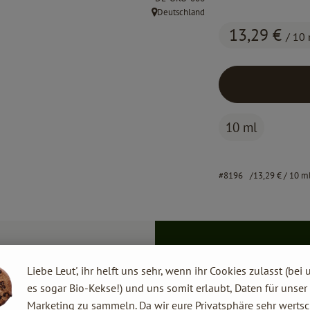
Deutschland
, Herkunft:
13,29 €
/ 10
10 ml
#8196
13,29 €
/ 10 m
Liebe Leut', ihr helft uns sehr, wenn ihr Cookies zulasst (bei 
es sogar Bio-Kekse!) und uns somit erlaubt, Daten für unser
Marketing zu sammeln. Da wir eure Privatsphäre sehr wertsc