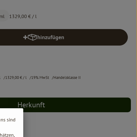
 ml
1329,00 €
/ l
hinzufügen
Produkt zum Warenkorb hinzufügen
l
1329,00 €
/ l
19% MwSt
Handelsklasse II
Herkunft
uns sind
hätzen,