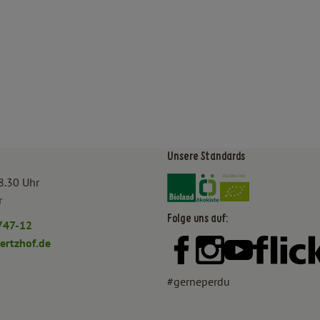
Unsere Standards
Externer Link zu https:/
Externer Link zu htt
8.30 Uhr
r
Folge uns auf:
747-12
rtzhof.de
Externer Link zu https:
Externer Link zu h
Externer Lin
#gerneperdu