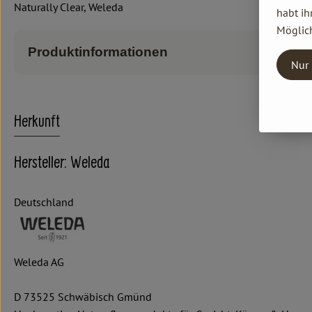
Naturally Clear, Weleda
habt ih
Möglich
Produktinformationen
Nur 
Herkunft
Hersteller: Weleda
Deutschland
Weleda AG
D 73525 Schwäbisch Gmünd