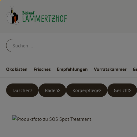
Ökokisten
Frisches
Empfehlungen
Vorratskammer
G
Duschen
Baden
Körperpflege
Gesicht