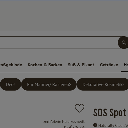
S
roßgebinde
Kochen & Backen
Süß & Pikant
Getränke
H
Deo
Für Männer/ Rasieren
Dekorative Kosmetik
Produkt zu Favouriten hinz
SOS Spot
, Verband:
zertifizierte Naturkosmetik
Naturally Clear, 
, Kontrollstelle:
DE-ÖKO-006