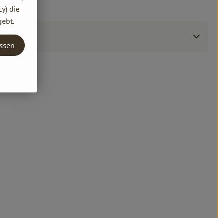
y) die
gebt.
assen