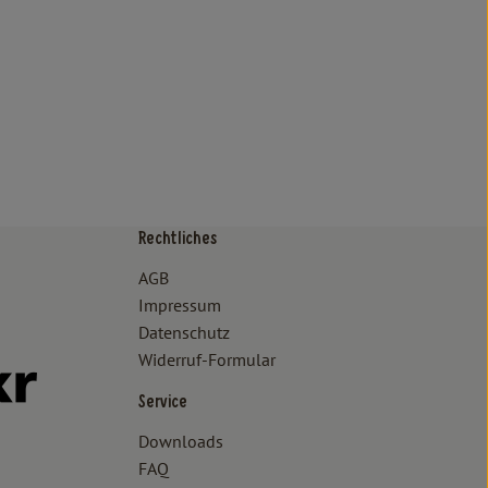
Rechtliches
/www.bioland.de/verbraucher
ps://www.oekokiste.de/
AGB
Impressum
Datenschutz
Widerruf-Formular
//www.facebook.com/lammertzhof/
ttps://www.instagram.com/lammertzhof/
k zu https://www.youtube.com/channel/UCWPUzJurFKb0KRK7upa
Externer Link zu https://www.flickr.com/photos/lammertzhof
Service
Downloads
FAQ