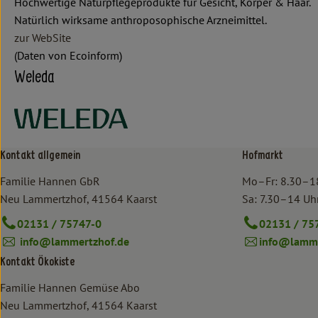
Hochwertige Naturpflegeprodukte für Gesicht, Körper & Haar.
Natürlich wirksame anthroposophische Arzneimittel.
zur WebSite
(Daten von Ecoinform)
Weleda
Kontakt allgemein
Hofmarkt
Familie Hannen GbR
Mo–Fr: 8.30–1
Neu Lammertzhof, 41564 Kaarst
Sa: 7.30–14 Uh
02131 / 75747-0
02131 / 75
info@lammertzhof.de
info@lamme
Kontakt Ökokiste
Familie Hannen Gemüse Abo
Neu Lammertzhof, 41564 Kaarst