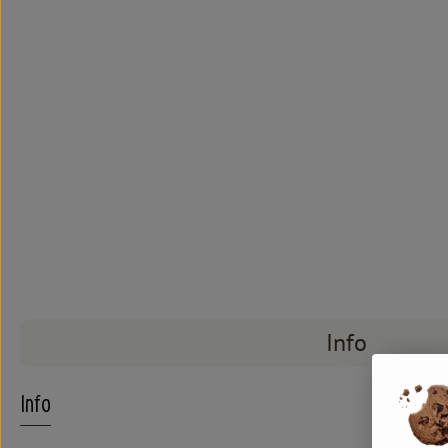
Info
Info