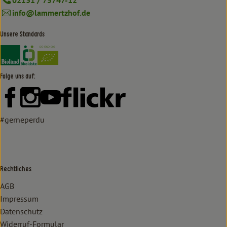
02131 / 75747-12
info@lammertzhof.de
Unsere Standards
Externer Link zu https://www.bioland.de/verbraucher
Externer Link zu https://www.oekokiste.de/
Folge uns auf:
Externer Link zu https://www.facebook.com/lammertzhof/
Externer Link zu https://www.instagram.com/lammert
Externer Link zu https://www.youtube.com/
Externer Link zu https://www
#gerneperdu
Rechtliches
AGB
Impressum
Datenschutz
Widerruf-Formular