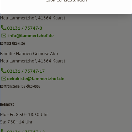
Kontakt allgemein
Familie Hannen GbR
Neu Lammertzhof, 41564 Kaarst
02131 / 75747-0
info@lammertzhof.de
Kontakt Ökokiste
Familie Hannen Gemüse Abo
Neu Lammertzhof, 41564 Kaarst
02131 / 75747-17
oekokiste@lammertzhof.de
Kontrollstelle: DE-ÖKO-006
Hofmarkt
Mo–Fr: 8.30–18.30 Uhr
Sa: 7.30–14 Uhr