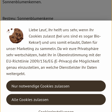
Sonnenblumenkernen.
Bestreu: Sonnenblumenkerne
Teiglockerungsart: Dinkel-Backferment
Liebe Leut', ihr helft uns sehr, wenn ihr
Zutaten:
Cookies zulasst (bei uns sind es sogar Bio-
1/3 DINKEL,1/3 WEIZEN, 1/3 ROGGEN, Wasser,
Kekse!) und uns somit erlaubt, Daten für
Sonnenblumenkerne, Steinsalz, Bioreal-Vorteig
unser Marketing zu sammeln. Da wir eure Privatsphäre
sehr wertschätzen, habt ihr in Übereinstimmung mit der
EU-Richtlinie 2009/136/EG (E-Privacy) die Möglichkeit
Produktinformationen
genau einzustellen, an welche Dienstleister ihr Daten
weitergebt.
Nur notwendige Cookies zulassen
Herkunft
Alle Cookies zulassen
aus der Region
Cookieeinstellungen