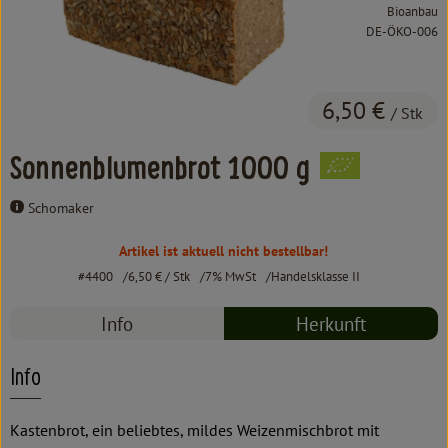
Kochen & Backen
Bioanbau
, Kontrollstelle:
DE-ÖKO-006
Süß & Pikant
Getränke
6,50 €
/ Stk
Haushalt
Sonnenblumenbrot 1000 g
Schomaker
Einkaufen
Artikel ist aktuell nicht bestellbar!
Über uns
#4400
6,50 €
/ Stk
7% MwSt
Handelsklasse II
Aktuelles
Info
Herkunft
Erleben
Info
Kastenbrot, ein beliebtes, mildes Weizenmischbrot mit