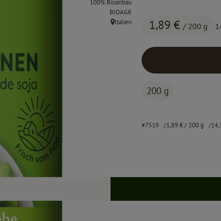
100% Bioanbau
, Kontrollstelle:
BIOAGR
1,89 €
Italien
/ 200 g
1
, Herkunft:
200 g
#7519
1,89 €
/ 200 g
14,