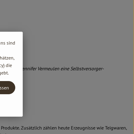
uns sind
hätzen,
y) die
lhelm und Jennifer Vermeulen eine Selbstversorger-
gebt.
entwickelt.
assen
Produkte. Zusätzlich zählen heute Erzeugnisse wie Teigwaren,