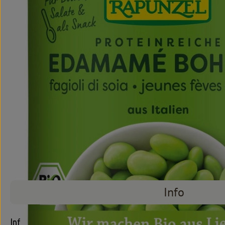
Info
Info