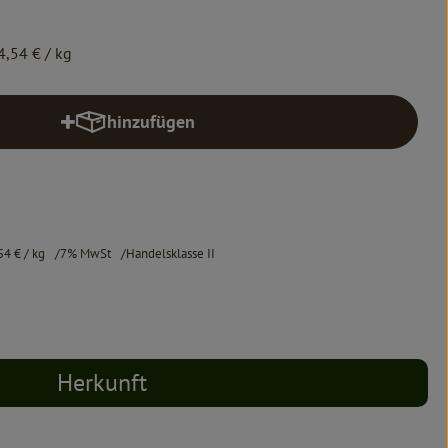
4,54 €
/ kg
hinzufügen
Produkt zum Warenkorb hinzufügen
54 €
/ kg
7% MwSt
Handelsklasse II
Herkunft