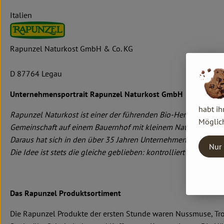
Italien
Rapunzel Naturkost GmbH & Co. KG
D 87764 Legau
Unternehmensportrait Rapunzel Naturkost GmbH
habt ih
Rapunzel Naturkost ist einer der führenden Bio-Hersteller in
Möglich
Gemeinschaft auf einem Bauernhof mit kleinem Naturkostlade
Daraus hat sich in den über 35 Jahren Unternehmensgeschichte
Nur 
Die Idee ist stets die gleiche geblieben: kontrolliert biologis
Das Rapunzel Produktsortiment
Die Rapunzel Produkte der ersten Stunde waren Nussmuse, Troc