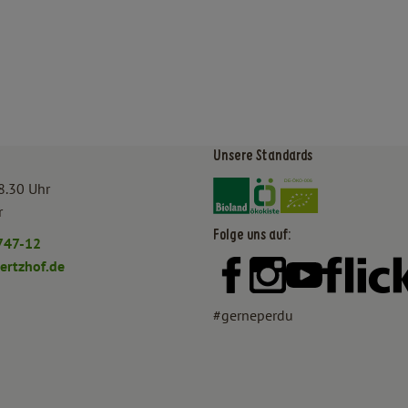
Unsere Standards
Externer Link zu https:/
Externer Link zu htt
8.30 Uhr
r
Folge uns auf:
747-12
rtzhof.de
Externer Link zu https:
Externer Link zu h
Externer Lin
#gerneperdu