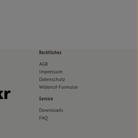
Rechtliches
/www.bioland.de/verbraucher
ps://www.oekokiste.de/
AGB
Impressum
Datenschutz
Widerruf-Formular
//www.facebook.com/lammertzhof/
ttps://www.instagram.com/lammertzhof/
k zu https://www.youtube.com/channel/UCWPUzJurFKb0KRK7upa
Externer Link zu https://www.flickr.com/photos/lammertzhof
Service
Downloads
FAQ