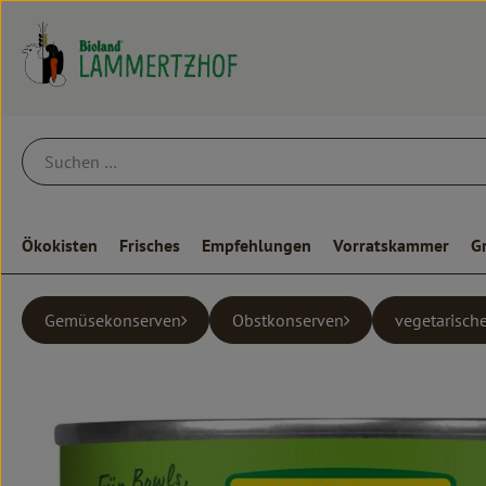
Ökokisten
Frisches
Empfehlungen
Vorratskammer
G
Gemüsekonserven
Obstkonserven
vegetarisch