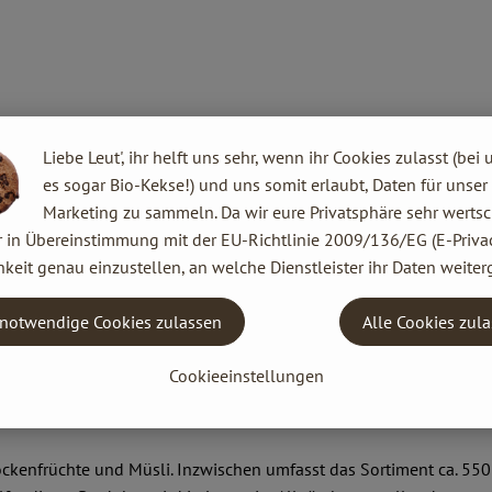
Liebe Leut', ihr helft uns sehr, wenn ihr Cookies zulasst (bei 
es sogar Bio-Kekse!) und uns somit erlaubt, Daten für unser
Marketing zu sammeln. Da wir eure Privatsphäre sehr wertsc
r in Übereinstimmung mit der EU-Richtlinie 2009/136/EG (E-Privac
 Europa. Begonnen hat alles ganz klein: 1974 gründeten Joseph Wi
keit genau einzustellen, an welche Dienstleister ihr Daten weiter
n im bayerischen Augsburg.
 ein international agierendes Unternehmen mit 300 Mitarbeitern 
notwendige Cookies zulassen
Alle Cookies zul
che, naturbelassene und vegetarische Lebensmittel herzustellen.
Cookieeinstellungen
kenfrüchte und Müsli. Inzwischen umfasst das Sortiment ca. 550 