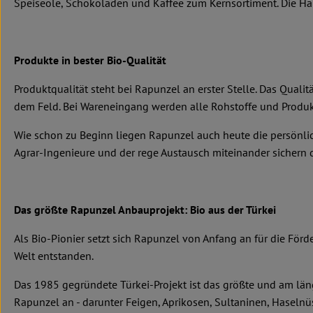
Speiseöle, Schokoladen und Kaffee zum Kernsortiment. Die Hälft
Produkte in bester Bio-Qualität
Produktqualität steht bei Rapunzel an erster Stelle. Das Qual
dem Feld. Bei Wareneingang werden alle Rohstoffe und Produkt
Wie schon zu Beginn liegen Rapunzel auch heute die persönlic
Agrar-Ingenieure und der rege Austausch miteinander sichern di
Das größte Rapunzel Anbauprojekt: Bio aus der Türkei
Als Bio-Pionier setzt sich Rapunzel von Anfang an für die För
Welt entstanden.
Das 1985 gegründete Türkei-Projekt ist das größte und am län
Rapunzel an - darunter Feigen, Aprikosen, Sultaninen, Haseln