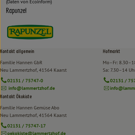
(Daten von Ecoinform)
Rapunzel
Kontakt allgemein
Hofmarkt
Familie Hannen GbR
Mo–Fr: 8.30–1
Neu Lammertzhof, 41564 Kaarst
Sa: 7.30–14 Uh
02131 / 75747-0
02131 / 75
info@lammertzhof.de
info@lamme
Kontakt Ökokiste
Familie Hannen Gemüse Abo
Neu Lammertzhof, 41564 Kaarst
02131 / 75747-17
oekokiste@lammertzhof.de