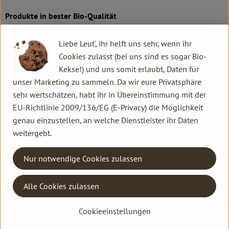
Produkte in bester Bio-Qualität
Produktqualität steht bei Rapunzel an erster Stelle. Das
Liebe Leut', ihr helft uns sehr, wenn ihr
Qualitätssicherungs-Team nimmt daher eine Schlüsselposition
Cookies zulasst (bei uns sind es sogar Bio-
im Unternehmen ein. Die Kontrollen der Rohstoffe beginnen
Kekse!) und uns somit erlaubt, Daten für
bereits auf dem Feld. Bei Wareneingang werden alle Rohstoffe
unser Marketing zu sammeln. Da wir eure Privatsphäre
und Produkte beprobt. Zusätzlich werden sie durch anerkannte
sehr wertschätzen, habt ihr in Übereinstimmung mit der
externe Labors unabhängig analysiert.
EU-Richtlinie 2009/136/EG (E-Privacy) die Möglichkeit
genau einzustellen, an welche Dienstleister ihr Daten
Wie schon zu Beginn liegen Rapunzel auch heute die
weitergebt.
persönlichen Kontakte zu den Lieferanten und langfristige
Partnerschaften besonders am Herzen. Besuche vor Ort,
Nur notwendige Cookies zulassen
Beratung durch eigene Agrar-Ingenieure und der rege
Austausch miteinander sichern die einwandfreie Qualität der
Rohstoffe ab. Das schafft Transparenz - vom Feld bis zum
Alle Cookies zulassen
Teller des Verbrauchers.
Cookieeinstellungen