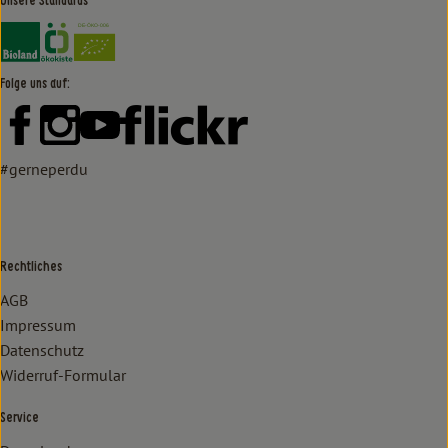
Unsere Standards
Externer Link zu https://www.bioland.de/verbraucher
Externer Link zu https://www.oekokiste.de/
Folge uns auf:
Externer Link zu https://www.facebook.com/lammertzhof/
Externer Link zu https://www.instagram.com/lammert
Externer Link zu https://www.youtube.com/
Externer Link zu https://www
#gerneperdu
Rechtliches
AGB
Impressum
Datenschutz
Widerruf-Formular
Service