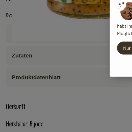
Byodo
habt ih
Möglich
Produktinformationen
Nur 
Zutaten
Produktdatenblatt
Herkunft
Hersteller: Byodo