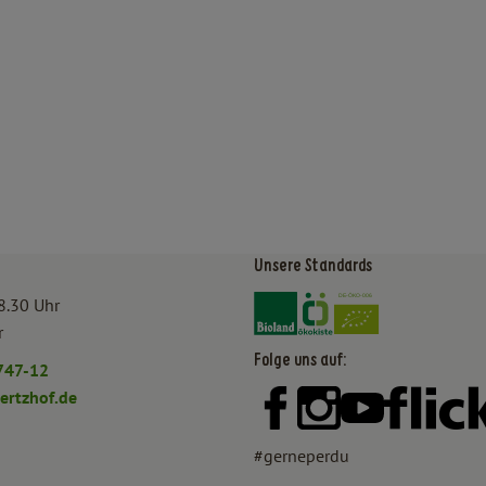
Unsere Standards
Externer Link zu https:/
Externer Link zu htt
8.30 Uhr
r
Folge uns auf:
747-12
rtzhof.de
Externer Link zu https:
Externer Link zu h
Externer Lin
#gerneperdu