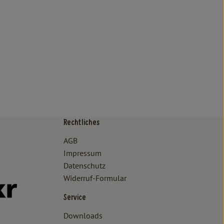
Rechtliches
/www.bioland.de/verbraucher
ps://www.oekokiste.de/
AGB
Impressum
Datenschutz
Widerruf-Formular
//www.facebook.com/lammertzhof/
ttps://www.instagram.com/lammertzhof/
k zu https://www.youtube.com/channel/UCWPUzJurFKb0KRK7upa
Externer Link zu https://www.flickr.com/photos/lammertzhof
Service
Downloads