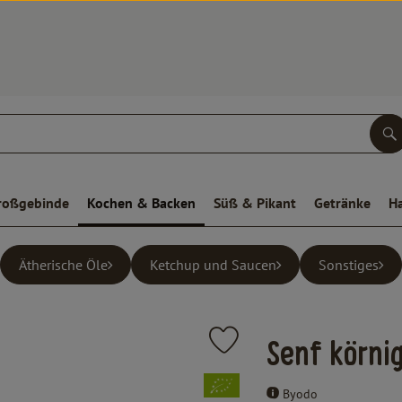
S
roßgebinde
Kochen & Backen
Süß & Pikant
Getränke
H
Ätherische Öle
Ketchup und Saucen
Sonstiges
Produkt zu Favouriten hinzufüge
Senf körni
, Verband:
Byodo