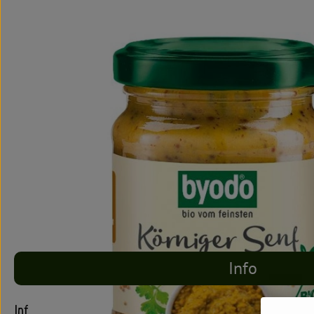
Info
Info