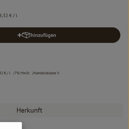
8,32 €
/ l
hinzufügen
Produkt zum Warenkorb hinzufügen
32 €
/ l
7% MwSt
Handelsklasse II
Herkunft