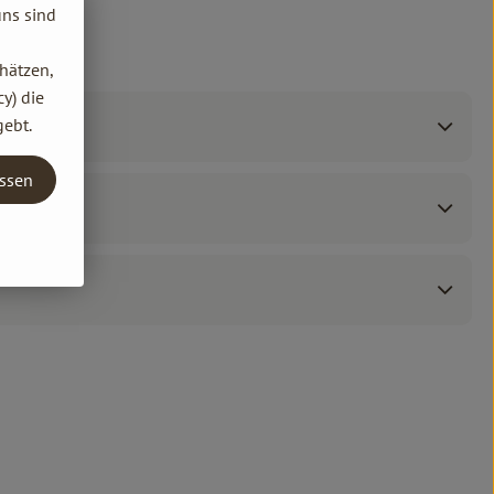
uns sind
hätzen,
y) die
gebt.
assen