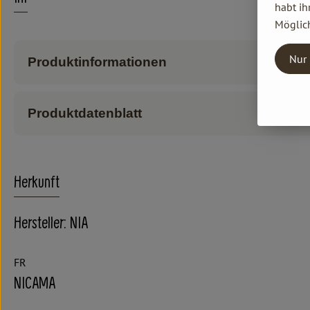
habt ih
Möglich
Nur 
Produktinformationen
Produktdatenblatt
Herkunft
Hersteller: NIA
FR
NICAMA