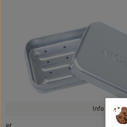
Info
Info