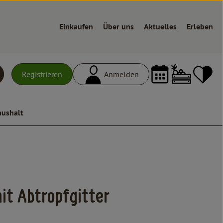
Einkaufen
Über uns
Aktuelles
Erleben
Warenk
L
Registrieren
Anmelden
uchen
aushalt
it Abtropfgitter