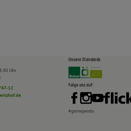
Unsere Standards
Externer Link zu https:/
Externer Link zu htt
8.30 Uhr
r
Folge uns auf:
747-12
rtzhof.de
Externer Link zu https:
Externer Link zu h
Externer Lin
#gerneperdu