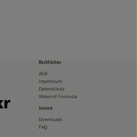
Rechtliches
/www.bioland.de/verbraucher
ps://www.oekokiste.de/
AGB
Impressum
Datenschutz
Widerruf-Formular
//www.facebook.com/lammertzhof/
ttps://www.instagram.com/lammertzhof/
k zu https://www.youtube.com/channel/UCWPUzJurFKb0KRK7upa
Externer Link zu https://www.flickr.com/photos/lammertzhof
Service
Downloads
FAQ