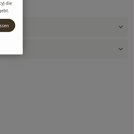
y) die
gebt.
assen