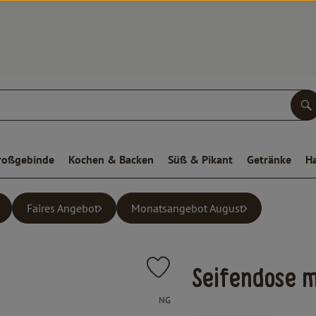
S
roßgebinde
Kochen & Backen
Süß & Pikant
Getränke
H
Faires Angebot
Monatsangebot August
Produkt zu Favouriten hinzufügen
Seifendose m
, Verband:
NG
, Kontrollstelle:
.