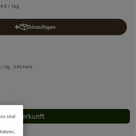
44 €
/ 1kg
hinzufügen
Produkt zum Warenkorb hinzufügen
€
/ 1kg
19% MwSt
Herkunft
uns sind
hätzen,