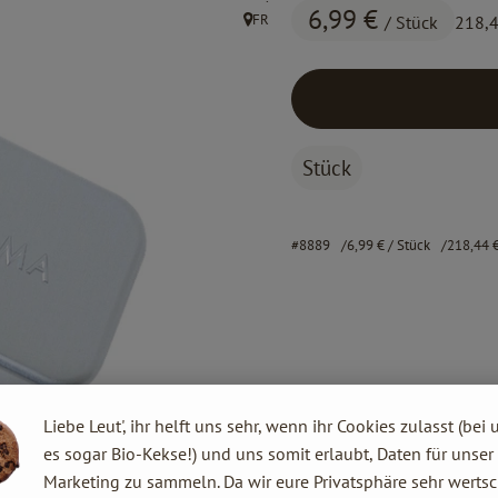
6,99 €
FR
/ Stück
218,
, Herkunft:
Stück
#8889
6,99 €
/ Stück
218,44 
Liebe Leut', ihr helft uns sehr, wenn ihr Cookies zulasst (bei 
es sogar Bio-Kekse!) und uns somit erlaubt, Daten für unser
Marketing zu sammeln. Da wir eure Privatsphäre sehr wertsc