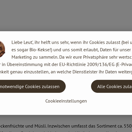
Liebe Leut', ihr helft uns sehr, wenn ihr Cookies zulasst (bei 
es sogar Bio-Kekse!) und uns somit erlaubt, Daten für unser
Marketing zu sammeln. Da wir eure Privatsphäre sehr wertsc
r in Übereinstimmung mit der EU-Richtlinie 2009/136/EG (E-Privac
 Europa. Begonnen hat alles ganz klein: 1974 gründeten Joseph Wi
keit genau einzustellen, an welche Dienstleister ihr Daten weiter
n im bayerischen Augsburg.
 ein international agierendes Unternehmen mit 300 Mitarbeitern 
notwendige Cookies zulassen
Alle Cookies zul
che, naturbelassene und vegetarische Lebensmittel herzustellen.
Cookieeinstellungen
kenfrüchte und Müsli. Inzwischen umfasst das Sortiment ca. 550 