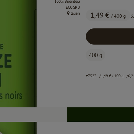
100% Bioanbau
, Kontrollstelle:
ECOGRU
1,49 €
Italien
/ 400 g
6
, Herkunft:
400 g
#7523
1,49 €
/ 400 g
6,2