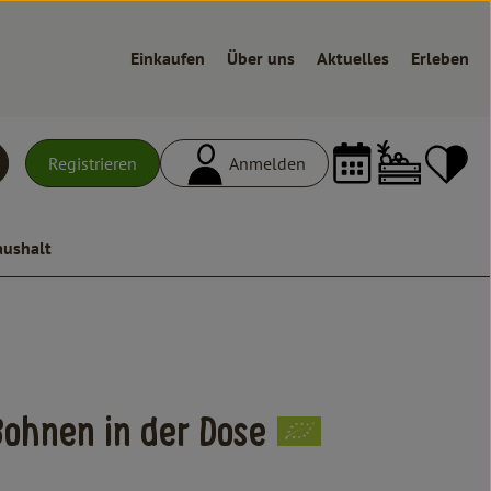
Einkaufen
Über uns
Aktuelles
Erleben
Warenk
L
Registrieren
Anmelden
uchen
aushalt
n
ohnen in der Dose