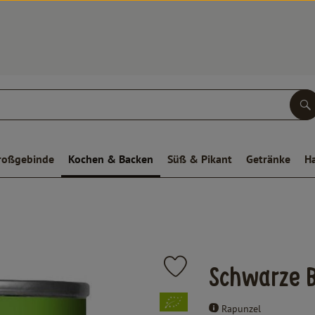
S
roßgebinde
Kochen & Backen
Süß & Pikant
Getränke
H
Produkt zu Favouriten hinzufüge
Schwarze B
, Verband:
Rapunzel