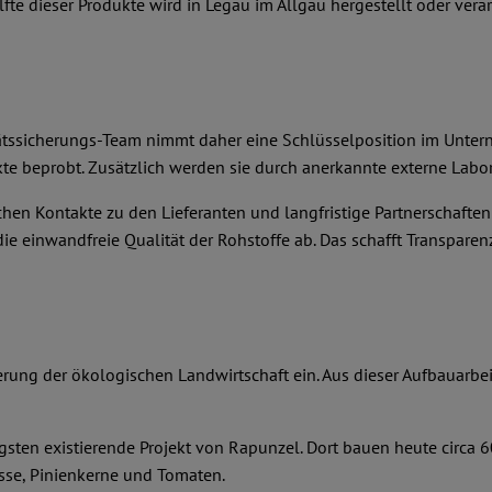
e dieser Produkte wird in Legau im Allgäu hergestellt oder verar
itätssicherungs-Team nimmt daher eine Schlüsselposition im Unter
e beprobt. Zusätzlich werden sie durch anerkannte externe Labor
hen Kontakte zu den Lieferanten und langfristige Partnerschafte
e einwandfreie Qualität der Rohstoffe ab. Das schafft Transparenz
derung der ökologischen Landwirtschaft ein. Aus dieser Aufbauarbe
gsten existierende Projekt von Rapunzel. Dort bauen heute circa 
üsse, Pinienkerne und Tomaten.