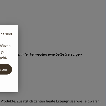
uns sind
hätzen,
y) die
lhelm und Jennifer Vermeulen eine Selbstversorger-
gebt.
entwickelt.
assen
Produkte. Zusätzlich zählen heute Erzeugnisse wie Teigwaren,