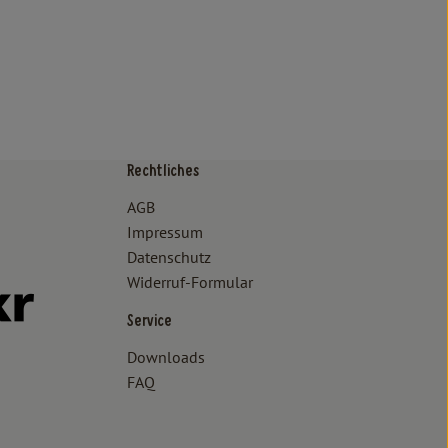
Rechtliches
/www.bioland.de/verbraucher
ps://www.oekokiste.de/
AGB
Impressum
Datenschutz
Widerruf-Formular
//www.facebook.com/lammertzhof/
ttps://www.instagram.com/lammertzhof/
k zu https://www.youtube.com/channel/UCWPUzJurFKb0KRK7upa
Externer Link zu https://www.flickr.com/photos/lammertzhof
Service
Downloads
FAQ