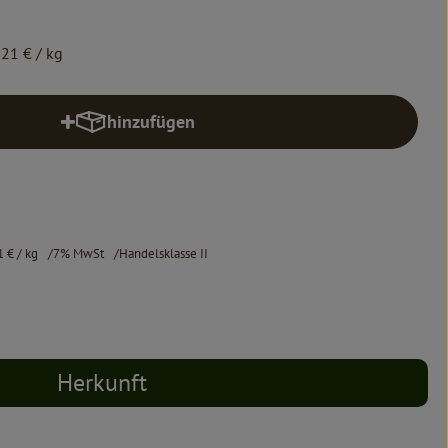
,21 €
/ kg
hinzufügen
Produkt zum Warenkorb hinzufügen
1 €
/ kg
7% MwSt
Handelsklasse II
Herkunft