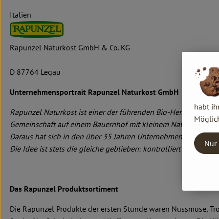
Italien
Rapunzel Naturkost GmbH & Co. KG
D 87764 Legau
Unternehmensportrait Rapunzel Naturkost GmbH
habt ih
Rapunzel Naturkost ist einer der führenden Bio-Hersteller in
Möglich
Gemeinschaft auf einem Bauernhof mit kleinem Naturkostlade
Daraus hat sich in den über 35 Jahren Unternehmensgeschichte
Nur 
Die Idee ist stets die gleiche geblieben: kontrolliert biologis
Das Rapunzel Produktsortiment
Die Rapunzel Produkte der ersten Stunde waren Nussmuse, Troc