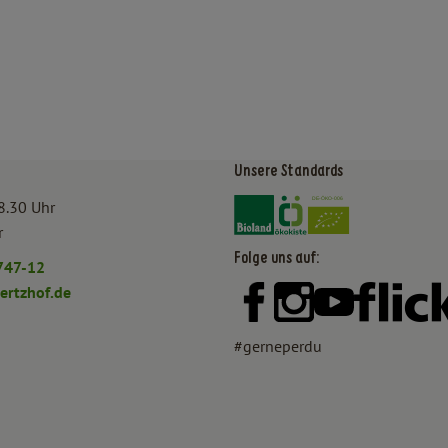
Unsere Standards
Externer Link zu https:/
Externer Link zu htt
8.30 Uhr
r
Folge uns auf:
747-12
rtzhof.de
Externer Link zu https:
Externer Link zu h
Externer Lin
#gerneperdu