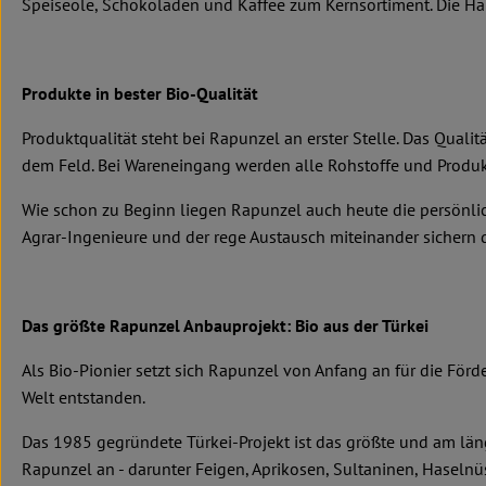
Speiseöle, Schokoladen und Kaffee zum Kernsortiment. Die Hälft
Produkte in bester Bio-Qualität
Produktqualität steht bei Rapunzel an erster Stelle. Das Qual
dem Feld. Bei Wareneingang werden alle Rohstoffe und Produkt
Wie schon zu Beginn liegen Rapunzel auch heute die persönlic
Agrar-Ingenieure und der rege Austausch miteinander sichern di
Das größte Rapunzel Anbauprojekt: Bio aus der Türkei
Als Bio-Pionier setzt sich Rapunzel von Anfang an für die För
Welt entstanden.
Das 1985 gegründete Türkei-Projekt ist das größte und am län
Rapunzel an - darunter Feigen, Aprikosen, Sultaninen, Haseln