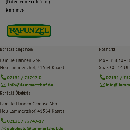
(Daten von Ecoinform)
Rapunzel
Kontakt allgemein
Hofmarkt
Familie Hannen GbR
Mo–Fr: 8.30–1
Neu Lammertzhof, 41564 Kaarst
Sa: 7.30–14 Uh
02131 / 75747-0
02131 / 75
info@lammertzhof.de
info@lamme
Kontakt Ökokiste
Familie Hannen Gemüse Abo
Neu Lammertzhof, 41564 Kaarst
02131 / 75747-17
oekokiste@lammertzhof.de